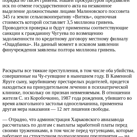
порядка 80 тысяч гривень. Нашей прокуратурой предъявлен
иск по отмене государственного акта на незаконное
выделение должностными лицами Малиновского поссовета
345 га земли сельхозкооперативу «Витязь», оценочная
стоимость которой составляет 3,5 миллиона гривень.
Проводится проверка и будут применены соответствующие
санкции к гражданину Чугуева по возмещению
задолженности по кредитному договору местному филиалу
«Ощадбанка». На данный момент в исковом заявлении
финучреждения заявлены полтора миллиона гривень.
Раскрыты все тяжкие преступления, в том числе оба убийства,
совершенные на Чу-гуевщине в нынешнем году. В Каменной
Яруге сыну, зарубившему престарелых родителей, придется
находиться на принудительном лечении в психиатрической
клинике, поскольку он признан невменяемым. В отношении
жителя С. из Коробочкино, 1987 года рождения, убившего во
время алкогольного застолья односельчанина, применена
другая мера наказания — 12 лет лишения свободы.
— Отрадно, что администрация Харьковского авиазавода
рассчиталась по долгам с выплаты заработной платы перед
своими тружениками, в том числе перед чугуевцами, которые
работают на структурном подразделении предприятия — на