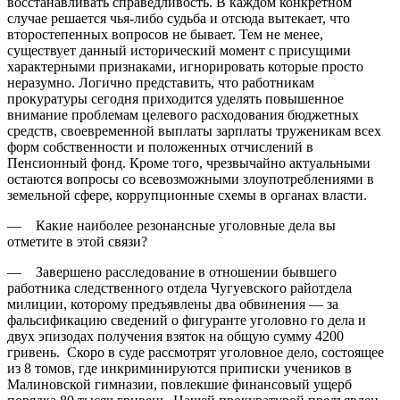
восстанавливать справедливость. В каждом конкретном
случае решается чья-либо судьба и отсюда вытекает, что
второстепенных вопросов не бывает. Тем не менее,
существует данный исторический момент с присущими
характерными признаками, игнорировать которые просто
неразумно. Логично представить, что работникам
прокуратуры сегодня приходится уделять повышенное
внимание проблемам целевого расходования бюджетных
средств, своевременной выплаты зарплаты труженикам всех
форм собственности и положенных отчислений в
Пенсионный фонд. Кроме того, чрезвычайно актуальными
остаются вопросы со всевозможными злоупотреблениями в
земельной сфере, коррупционные схемы в органах власти.
— Какие наиболее резонансные уголовные дела вы
отметите в этой связи?
— Завершено расследование в отношении бывшего
работника следственного отдела Чугуевского райотдела
милиции, которому предъявлены два обвинения — за
фальсификацию сведений о фигуранте уголовно го дела и
двух эпизодах получения взяток на общую сумму 4200
гривень. Скоро в суде рассмотрят уголовное дело, состоящее
из 8 томов, где инкриминируются приписки учеников в
Малиновской гимназии, повлекшие финансовый ущерб