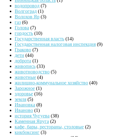
Винницкая область
(1)
водопровод
(7)
Волгоград
(1)
Волохов Яр
(3)
газ
(6)
Голова
(7)
гордость
(10)
Государственная власть
(14)
Государственная налоговая инспекция
(9)
Граково
(7)
дети
(44)
доброта
(1)
живопись
(33)
животноводство
(5)
животные
(4)
жилищно-коммунальное хозяйство
(40)
Зарожное
(1)
здоровье
(16)
земля
(5)
Ивановка
(8)
Иваново
(1)
история Чугуева
(38)
Каменная Яруга
(2)
кафе, бары, рестораны, столовые
(2)
кикбоксинг
(3)