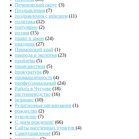
Печенежский округ
(3)
Поздравления
(7)
поздравления с юбилеем
(11)
политика
(12)
популярно
(2)
поэзия
(15)
право и закон
(24)
праздник
(27)
Приморский край
(1)
природа и экология
(23)
проблема
(5)
происшествия
(5)
прокуратура
(9)
промышленность
(4)
профессиональный
(24)
Работа в Чугуеве
(18)
растениеводство
(16)
резонанс
(10)
Религиозные организации
(1)
рождество
(2)
рукоделие
(7)
С днем рождения!
(66)
Сайты населенных пунктов
(4)
Самоуправление
(35)
саночистка
(2)