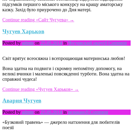
підсумків першого міського конкурсу на кращу аматорську
казку. Захід було приурочено до Дня матері.
Continue reading
«Сайт Чугуева»
→
Чугуев Харьков
Posted by
admin
on
25.05.2014
in
Чугуевский округ
0 Comment
Світ врятує всеосяжна і всепрощающая материнська любов!
Вона здатна на подвиги і скромну непомітну допомогу, на
великі вчинки і маленькі повсякденні турботи. Вона здатна на
справжні чудеса!
Continue reading
«Чугуев Харьков»
→
Авария Чугуев
Posted by
admin
on
25.05.2014
in
резонанс
0 Comment
«Бузковий травень» — джерело натхнення для любителів
поезії