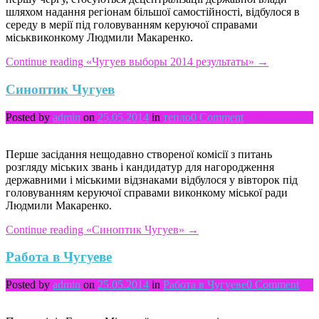
шляхом надання регіонам більшої самостійності, відбулося в
середу в мерії під головуванням керуючої справами
міськвиконкому Людмили Макаренко.
Continue reading
«Чугуев выборы 2014 результаты»
→
Синоптик Чугуев
Posted by
admin
on
25.05.2014
in
тепло
0 Comment
Перше засідання нещодавно створеної комісії з питань
розгляду міських звань і кандидатур для нагородження
державними і міськими відзнаками відбулося у вівторок під
головуванням керуючої справами виконкому міської ради
Людмили Макаренко.
Continue reading
«Синоптик Чугуев»
→
Работа в Чугуеве
Posted by
admin
on
25.05.2014
in
Работа в Чугуеве
0 Comment