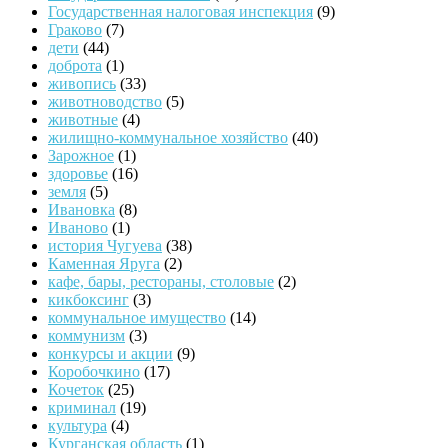
Государственная налоговая инспекция
(9)
Граково
(7)
дети
(44)
доброта
(1)
живопись
(33)
животноводство
(5)
животные
(4)
жилищно-коммунальное хозяйство
(40)
Зарожное
(1)
здоровье
(16)
земля
(5)
Ивановка
(8)
Иваново
(1)
история Чугуева
(38)
Каменная Яруга
(2)
кафе, бары, рестораны, столовые
(2)
кикбоксинг
(3)
коммунальное имущество
(14)
коммунизм
(3)
конкурсы и акции
(9)
Коробочкино
(17)
Кочеток
(25)
криминал
(19)
культура
(4)
Курганская область
(1)