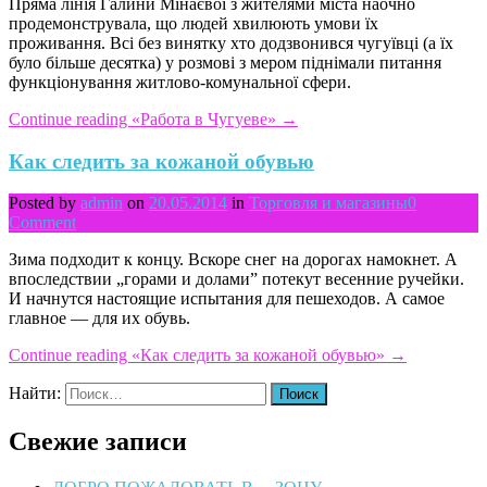
Пряма лінія Галини Мінаєвої з жителями міста наочно
продемонструвала, що людей хвилюють умови їх
проживання. Всі без винятку хто додзвонився чугуївці (а їх
було більше десятка) у розмові з мером піднімали питання
функціонування житлово-комунальної сфери.
Continue reading
«Работа в Чугуеве»
→
Как следить за кожаной обувью
Posted by
admin
on
20.05.2014
in
Торговля и магазины
0
Comment
Зима
подходит
к
концу
.
Вскоре
снег
на
дорогах
намокнет
.
А
впоследствии
„
горами
и
долами
”
потекут
весенние
ручейки
.
И
начнутся
настоящие
испытания
для
пешеходов
.
А
самое
главное
—
для
их
обувь
.
Continue reading
«Как следить за кожаной обувью»
→
Найти:
Свежие записи