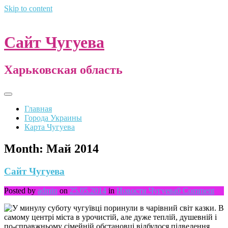
Skip to content
Сайт Чугуева
Харьковская область
Главная
Города Украины
Карта Чугуева
Month:
Май 2014
Сайт Чугуева
Posted by
admin
on
25.05.2014
in
Новости Чугуева
0 Comment
У минулу суботу чугуївці поринули в чарівний світ казки. В
самому центрі міста в урочистій, але дуже теплій, душевній і
по-справжньому сімейній обстановці відбулося підведення