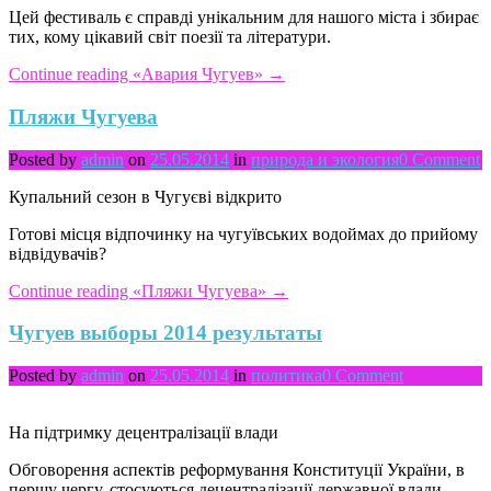
Цей фестиваль є справді унікальним для нашого міста і збирає
тих, кому цікавий світ поезії та літератури.
Continue reading
«Авария Чугуев»
→
Пляжи Чугуева
Posted by
admin
on
25.05.2014
in
природа и экология
0 Comment
Купальний сезон в Чугуєві відкрито
Готові місця відпочинку на чугуївських водоймах до прийому
відвідувачів?
Continue reading
«Пляжи Чугуева»
→
Чугуев выборы 2014 результаты
Posted by
admin
on
25.05.2014
in
политика
0 Comment
На підтримку децентралізації влади
Обговорення аспектів реформування Конституції України, в
першу чергу, стосуються децентралізації державної влади