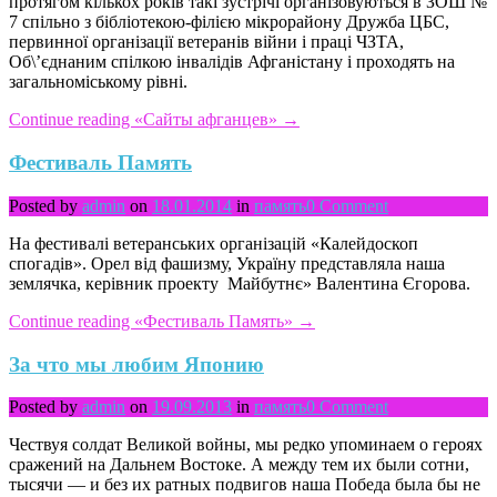
протягом кількох років такі зустрічі організовуються в ЗОШ №
7 спільно з бібліотекою-філією мікрорайону Дружба ЦБС,
первинної організації ветеранів війни і праці ЧЗТА,
Об\’єднаним спілкою інвалідів Афганістану і проходять на
загальноміському рівні.
Continue reading
«Сайты афганцев»
→
Фестиваль Память
Posted by
admin
on
18.01.2014
in
память
0 Comment
На фестивалі ветеранських організацій «Калейдоскоп
спогадів». Орел від фашизму, Україну представляла наша
землячка, керівник проекту Майбутнє» Валентина Єгорова.
Continue reading
«Фестиваль Память»
→
За что мы любим Японию
Posted by
admin
on
19.09.2013
in
память
0 Comment
Чествуя солдат Великой войны, мы редко упоминаем о героях
сражений на Дальнем Востоке. А между тем их были сотни,
тысячи — и без их ратных подвигов наша Победа была бы не