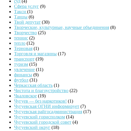
суд
(4)
Сфера услуг
(9)
Такси
(1)
Танцы
(6)
Твой депутат
(30)
Творческие, культурные, научные объединения
(8)
Творчество
(25)
теннис
(2)
тепло
(12)
Терновая
(1)
Торговля и магазины
(17)
транспорт
(19)
туризм
(15)
увлечение
(11)
финансы
(9)
футбол
(31)
Черкасская область
(1)
Чистота и благоустройство
(22)
Чкаловское
(19)
Чугуев — без наркотиков!
(1)
Чугуевская ОГНИ информирует
(7)
Чугуевская райгосадминистрация
(17)
Чугуевский горисполком
(14)
Чугуевский городской совет
(4)
Чугуевский округ
(18)