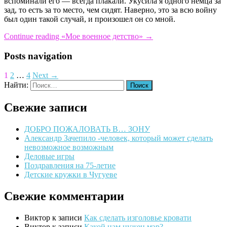
вспоминали его — всегда плакали. Укусила я одного немца за
зад, то есть за то место, чем сидят. Наверно, это за всю войну
был один такой случай, и произошел он со мной.
Continue reading
«Мое военное детство»
→
Posts navigation
1
2
…
4
Next →
Найти:
Свежие записи
ДОБРО ПОЖАЛОВАТЬ В… ЗОНУ
Александр Зачепило -человек, который может сделать
невозможное возможным
Деловые игры
Поздравления на 75-летие
Детские кружки в Чугуеве
Свежие комментарии
Виктор
к записи
Как сделать изголовье кровати
Виктор
к записи
Какой нам нужен мэр?