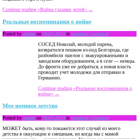
Continue reading
«Война глазами детей»
→
Реальные воспоминания о войне
Posted by
admin
on
29.07.2013
in
память
0 Comment
СОСЕД Николай, молодой парень,
возвратился пешком из-под Белгорода, где
разбомбили эшелон с эвакуированными и
заводским оборудованием, а в селе — немцы.
До фронта уже не добраться, а новая власть
проводит учет молодежи для отправки в
Германию.
Continue reading
«Реальные воспоминания о
войне»
→
Мое военное детство
Posted by
admin
on
28.07.2013
in
память
0 Comment
МОЖЕТ быть, кому-то покажется этот случай из моего
детства в оккупации и смешным, но когда мы с мамой