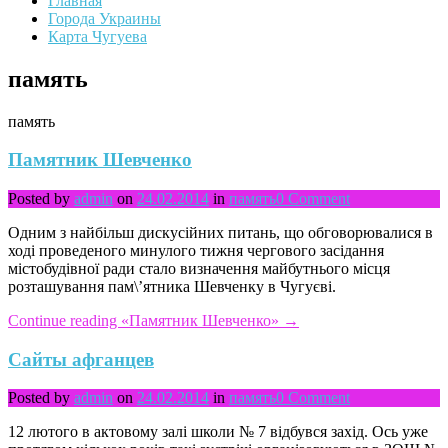
Главная
Города Украины
Карта Чугуева
память
память
Памятник Шевченко
Posted by
admin
on
24.02.2014
in
память
0 Comment
Одним з найбільш дискусійних питань, що обговорювалися в
ході проведеного минулого тижня чергового засідання
містобудівної ради стало визначення майбутнього місця
розташування пам\’ятника Шевченку в Чугуєві.
Continue reading
«Памятник Шевченко»
→
Сайты афганцев
Posted by
admin
on
24.02.2014
in
память
0 Comment
12 лютого в актовому залі школи № 7 відбувся захід. Ось уже