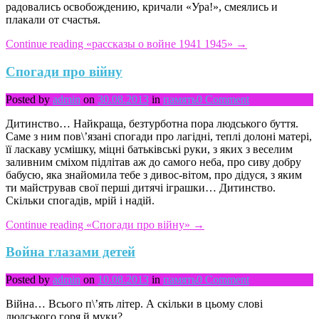
радовались освобождению, кричали «Ура!», смеялись и
плакали от счастья.
Continue reading
«рассказы о войне 1941 1945»
→
Спогади про війну
Posted by
admin
on
30.08.2013
in
память
0 Comment
Дитинство… Найкраща, безтурботна пора людського буття.
Саме з ним пов\’язані спогади про лагідні, теплі долоні матері,
її ласкаву усмішку, міцні батьківські руки, з яких з веселим
заливним сміхом підлітав аж до самого неба, про сиву добру
бабусю, яка знайомила тебе з дивос-вітом, про дідуся, з яким
ти майстрував свої перші дитячі іграшки… Дитинство.
Скільки спогадів, мрій і надій.
Continue reading
«Спогади про війну»
→
Война глазами детей
Posted by
admin
on
10.08.2013
in
память
0 Comment
Війна… Всього п\’ять літер. А скільки в цьому слові
людського горя й муки?