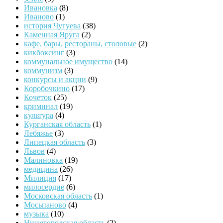
Ивановка
(8)
Иваново
(1)
история Чугуева
(38)
Каменная Яруга
(2)
кафе, бары, рестораны, столовые
(2)
кикбоксинг
(3)
коммунальное имущество
(14)
коммунизм
(3)
конкурсы и акции
(9)
Коробочкино
(17)
Кочеток
(25)
криминал
(19)
культура
(4)
Курганская область
(1)
Лебяжье
(3)
Липецкая область
(3)
Львов
(4)
Малиновка
(19)
медицина
(26)
Милиция
(17)
милосердие
(6)
Московская область
(1)
Мосьпаново
(4)
музыка
(10)
Нижегородская область
(2)