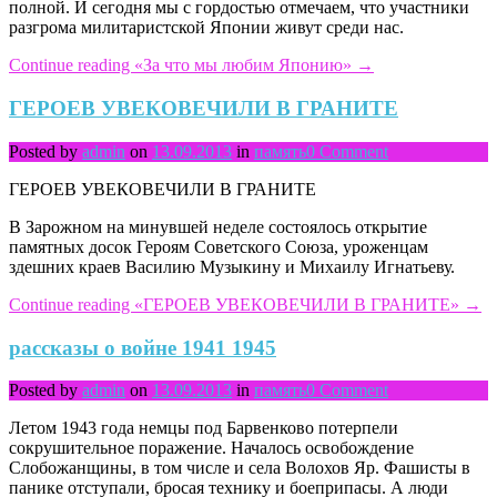
полной. И сегодня мы с гордостью отмечаем, что участники
разгрома милитаристской Японии живут среди нас.
Continue reading
«За что мы любим Японию»
→
ГЕРОЕВ УВЕКОВЕЧИЛИ В ГРАНИТЕ
Posted by
admin
on
13.09.2013
in
память
0 Comment
ГЕРОЕВ УВЕКОВЕЧИЛИ В ГРАНИТЕ
В Зарожном на минувшей неделе состоялось открытие
памятных досок Героям Советского Союза, уроженцам
здешних краев Василию Музыкину и Михаилу Игнатьеву.
Continue reading
«ГЕРОЕВ УВЕКОВЕЧИЛИ В ГРАНИТЕ»
→
рассказы о войне 1941 1945
Posted by
admin
on
13.09.2013
in
память
0 Comment
Летом 1943 года немцы под Барвенково потерпели
сокрушительное поражение. Началось освобождение
Слобожанщины, в том числе и села Волохов Яр. Фашисты в
панике отступали, бросая технику и боеприпасы. А люди