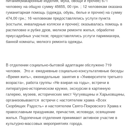
питания(макаронные изделия, мука, овощи и прочее) 671
человеку на общую сумму 45655, 00 грн. ; 12 человекам оказана
гуманитарная помощь (одежда, обувь, белье и прочее) на сумму
474,00 грн.; 16 человекам предоставлялись услуги пункта
(костыли, инвалидные коляски и прочее); оказывалась помощь в
распиловке и рубке дров, мелком ремонте жилья, обработке
приусадебных участков; предоставлялись услуги парикмахера,
банной комнаты, мелкого ремонта одежды.
В отделении социально-бытовой адаптации обслужено 719
человек. Это и ежедневные социально-консультативные беседы
«Время жить», еженедельные занятия в «Университете третьего
возраста», работа группы «Не взирая на годы», встречи в
литературно-историческом кружке, экскурсии в картинную
галерею, музеев, исторических мест Чугуевщины и Харьковщины,
организовываются встречи с настоятелем храма «Всех
Скорбящих Радость» и настоятелем Свято-Покровского Храма к
православным праздникам, причастия, исповеди, освящение
жилья. Подопечные отделения принимают активное участие в
культурно-массовых мероприятиях города.