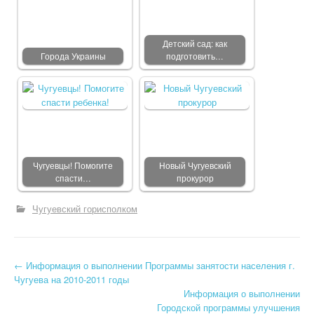
Детский сад: как
Города Украины
подготовить…
Чугуевцы! Помогите
Новый Чугуевский
спасти…
прокурор
Чугуевский горисполком
←
Информация о выполнении Программы занятости населения г.
Post navigation
Чугуева на 2010-2011 годы
Информация о выполнении
Городской программы улучшения