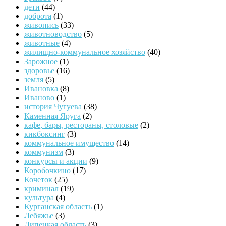
дети
(44)
доброта
(1)
живопись
(33)
животноводство
(5)
животные
(4)
жилищно-коммунальное хозяйство
(40)
Зарожное
(1)
здоровье
(16)
земля
(5)
Ивановка
(8)
Иваново
(1)
история Чугуева
(38)
Каменная Яруга
(2)
кафе, бары, рестораны, столовые
(2)
кикбоксинг
(3)
коммунальное имущество
(14)
коммунизм
(3)
конкурсы и акции
(9)
Коробочкино
(17)
Кочеток
(25)
криминал
(19)
культура
(4)
Курганская область
(1)
Лебяжье
(3)
Липецкая область
(3)