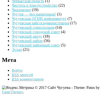
Черкасская область
(1)
Чистота и благоустройство
(22)
Чкаловское
(19)
Чугуев — без наркотиков!
(1)
Чугуевская ОГНИ информирует
(7)
Чугуевская райгосадминистрация
(17)
Чугуевский горисполком
(14)
Чугуевский городской совет
(4)
Чугуевский округ
(18)
Чугуевский район
(56)
Чугуевский районный совет
(5)
Эсхар
(21)
Мета
Войти
RSS
записей
RSS
комментариев
© 2017 Сайт Чугуева - Theme: Patus by
FameThemes
.