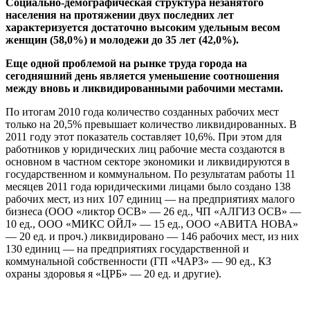
Социально-демографическая структура незанятого
населения на протяжении двух последних лет
характеризуется достаточно высоким удельным весом
женщин (58,0%) и молодежи до 35 лет (42,0%).
Еще одной проблемой на рынке труда города на
сегодняшний день является уменьшение соотношения
между вновь и ликвидированными рабочими местами.
По итогам 2010 года количество созданных рабочих мест
только на 20,5% превышает количество ликвидированных. В
2011 году этот показатель составляет 10,6%. При этом для
работников у юридических лиц рабочие места создаются в
основном в частном секторе экономики и ликвидируются в
государственном и коммунальном. По результатам работы 11
месяцев 2011 года юридическими лицами было создано 138
рабочих мест, из них 107 единиц — на предприятиях малого
бизнеса (ООО «ликтор ОСВ» — 26 ед., ЧП «АЛГИЗ ОСВ» —
10 ед., ООО «МИКС ОЙЛ» — 15 ед., ООО «АВИТА НОВА»
— 20 ед. и проч.) ликвидировано — 146 рабочих мест, из них
130 единиц — на предприятиях государственной и
коммунальной собственности (ГП «ЧАРЗ» — 90 ед., КЗ
охраны здоровья я «ЦРБ» — 20 ед. и другие).