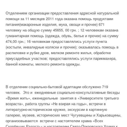
Отделением организации предоставления адресной натуральной
помощи за 11 месяцев 2011 года оказана помощь продуктами
питания(макаронные изделия, мука, овощи и прочее) 671
человеку на общую сумму 45655, 00 грн. ; 12 человекам оказана
гуманитарная помощь (одежда, обувь, белье и прочее) на сумму
474,00 грн.; 16 человекам предоставлялись услуги пункта
(костыли, инвалидные коляски и прочее); оказывалась помощь в
распиловке и рубке дров, мелком ремонте жилья, обработке
приусадебных участков; предоставлялись услуги парикмахера,
банной комнаты, мелкого ремонта одежды.
В отделении социально-бытовой адаптации обслужено 719
человек. Это и ежедневные социально-консультативные беседы
«Время жить», еженедельные занятия в «Университете третьего
возраста», работа группы «Не взирая на годы», встречи в
литературно-историческом кружке, экскурсии в картинную
галерею, музеев, исторических мест Чугуевщины и Харьковщины,
организовываются встречи с настоятелем храма «Всех
Скорбящих Радость» и настоятелем Свято-Покровского Храма к