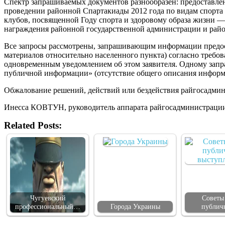
Спектр запрашиваемых документов разнообразен: предоставле
проведении районной Спартакиады 2012 года по видам спорта 
клубов, посвященной Году спорта и здоровому образа жизни —
награждения районной государственной администрации и район
Все запросы рассмотрены, запрашивающим информации предоста
материалов относительно населенного пункта) согласно требо
одновременным уведомлением об этом заявителя. Одному запра
публичной информации» (отсутствие общего описания информ
Обжалование решений, действий или бездействия райгосадми
Инесса КОВТУН, руководитель аппарата райгосадминистраци
Related Posts:
Чугуевский
Советы
профессиональный…
Города Украины
публи