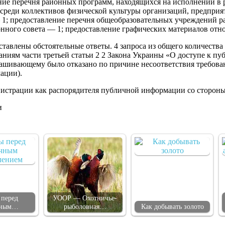
ние перечня районных программ, находящихся на исполнении в
среди коллективов физической культуры организаций, предприят
 1; предоставление перечня общеобразовательных учреждений р
ного совета — 1; предоставление графических материалов отно
влены обстоятельные ответы. 4 запроса из общего количества 
ваниям части третьей статьи 2 2 Закона Украины «О доступе к
шивающему было отказано по причине несоответствия требовани
ации).
нистрации как распорядителя публичной информации со сторон
и
 перед
УООР — Охотничье-
чным…
рыболовная…
Как добывать золото