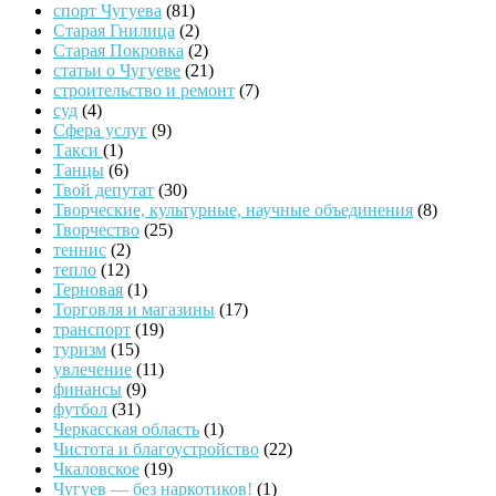
спорт Чугуева
(81)
Старая Гнилица
(2)
Старая Покровка
(2)
статьи о Чугуеве
(21)
строительство и ремонт
(7)
суд
(4)
Сфера услуг
(9)
Такси
(1)
Танцы
(6)
Твой депутат
(30)
Творческие, культурные, научные объединения
(8)
Творчество
(25)
теннис
(2)
тепло
(12)
Терновая
(1)
Торговля и магазины
(17)
транспорт
(19)
туризм
(15)
увлечение
(11)
финансы
(9)
футбол
(31)
Черкасская область
(1)
Чистота и благоустройство
(22)
Чкаловское
(19)
Чугуев — без наркотиков!
(1)