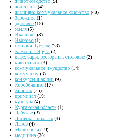
животноводство
(5)
животные
(4)
жилищно-коммунальное хозяйство
(40)
Зарожное
(1)
здоровье
(16)
земля
(5)
Ивановка
(8)
Иваново
(1)
история Чугуева
(38)
Каменная Яруга
(2)
кафе, бары, рестораны, столовые
(2)
кикбоксинг
(3)
коммунальное имущество
(14)
коммунизм
(3)
конкурсы и акции
(9)
Коробочкино
(17)
Кочеток
(25)
криминал
(19)
культура
(4)
Курганская область
(1)
Лебяжье
(3)
Липецкая область
(3)
Львов
(4)
Малиновка
(19)
медицина
(26)