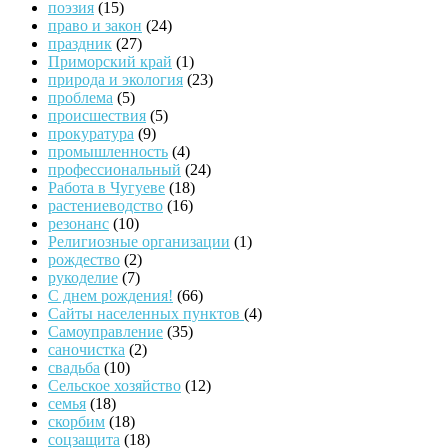
поэзия
(15)
право и закон
(24)
праздник
(27)
Приморский край
(1)
природа и экология
(23)
проблема
(5)
происшествия
(5)
прокуратура
(9)
промышленность
(4)
профессиональный
(24)
Работа в Чугуеве
(18)
растениеводство
(16)
резонанс
(10)
Религиозные организации
(1)
рождество
(2)
рукоделие
(7)
С днем рождения!
(66)
Сайты населенных пунктов
(4)
Самоуправление
(35)
саночистка
(2)
свадьба
(10)
Сельское хозяйство
(12)
семья
(18)
скорбим
(18)
соцзащита
(18)