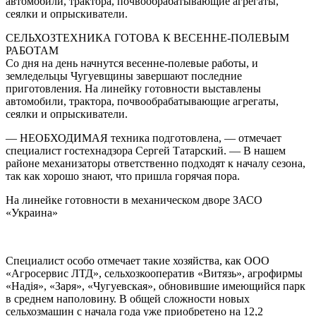
автомобили, трактора, почвообрабатывающие агрегаты,
сеялки и опрыскиватели.
СЕЛЬХОЗТЕХНИКА ГОТОВА К ВЕСЕННЕ-ПОЛЕВЫМ
РАБОТАМ
Со дня на день начнутся весенне-полевые работы, и
земледельцы Чугуевщины завершают последние
приготовления. На линейку готовности выставлены
автомобили, трактора, почвообрабатывающие агрегаты,
сеялки и опрыскиватели.
— НЕОБХОДИМАЯ техника подготовлена, — отмечает
специалист гостехнадзора Сергей Татарский. — В нашем
районе механизаторы ответственно подходят к началу сезона,
так как хорошо знают, что пришла горячая пора.
На линейке готовности в механическом дворе ЗАСО
«Украина»
Специалист особо отмечает такие хозяйства, как ООО
«Агросервис ЛТД», сельхозкооператив «Витязь», агрофирмы
«Надія», «Заря», «Чугуевская», обновившие имеющийся парк
в среднем наполовину. В общей сложности новых
сельхозмашин с начала года уже приобретено на 12,2