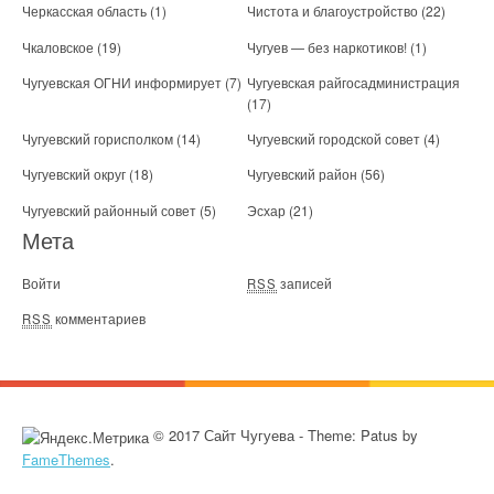
Черкасская область
(1)
Чистота и благоустройство
(22)
Чкаловское
(19)
Чугуев — без наркотиков!
(1)
Чугуевская ОГНИ информирует
(7)
Чугуевская райгосадминистрация
(17)
Чугуевский горисполком
(14)
Чугуевский городской совет
(4)
Чугуевский округ
(18)
Чугуевский район
(56)
Чугуевский районный совет
(5)
Эсхар
(21)
Мета
Войти
записей
RSS
комментариев
RSS
© 2017 Сайт Чугуева - Theme: Patus by
FameThemes
.