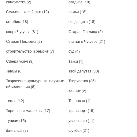
саночистка
(2)
свадьба
(10)
Сельское хозяйство
(12)
семья
(18)
скорбим
(18)
соцзащита
(18)
спорт Чугуева
(81)
Старая Гнилица
(2)
Старая Покровка
(2)
статьи о Чугуеве
(21)
строительство и ремонт
(7)
суд
(4)
Сфера услуг
(9)
Такси
(1)
Танцы
(6)
Твой депутат
(30)
Творческие, культурные, научные
Творчество
(25)
объединения
(8)
теннис
(2)
тепло
(12)
Терновая
(1)
Торговля и магазины
(17)
транспорт
(19)
туризм
(15)
увлечение
(11)
финансы
(9)
футбол
(31)