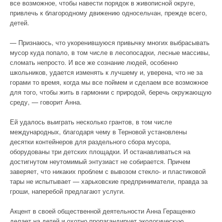
все возможное, чтобы навести порядок в живописной округе,
привлечь к благородному движению односельчан, прежде всего,
детей.
— Признаюсь, что укоренившуюся привычку многих выбрасывать
мусор куда попало, в том числе в лесопосадки, лесные массивы,
сломать непросто. И все же сознание людей, особенно
школьников, удается изменять к лучшему и, уверена, что не за
горами то время, когда мы все поймем и сделаем все возможное
для того, чтобы жить в гармонии с природой, беречь окружающую
среду, — говорит Анна.
Ей удалось выиграть несколько грантов, в том числе
международных, благодаря чему в Терновой установлены
десятки контейнеров для раздельного сбора мусора,
оборудованы три детских площадки. И останавливаться на
достигнутом неутомимый энтузиаст не собирается. Причем
заверяет, что никаких проблем с вывозом стекло- и пластиковой
тары не испытывает — харьковские предприниматели, правда за
гроши, наперебой предлагают услуги.
Акцент в своей общественной деятельности Анна Геращенко
делает на детей и охотно пропагандирует экологическую