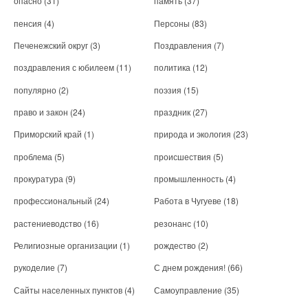
опасно
(31)
память
(37)
пенсия
(4)
Персоны
(83)
Печенежский округ
(3)
Поздравления
(7)
поздравления с юбилеем
(11)
политика
(12)
популярно
(2)
поэзия
(15)
право и закон
(24)
праздник
(27)
Приморский край
(1)
природа и экология
(23)
проблема
(5)
происшествия
(5)
прокуратура
(9)
промышленность
(4)
профессиональный
(24)
Работа в Чугуеве
(18)
растениеводство
(16)
резонанс
(10)
Религиозные организации
(1)
рождество
(2)
рукоделие
(7)
С днем рождения!
(66)
Сайты населенных пунктов
(4)
Самоуправление
(35)