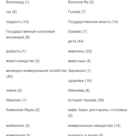
Волгоград
(1)
Волохов Яр
(3)
газ
(6)
Голова
(7)
гордость
(10)
Государственная власть
(14)
Государственная налоговая
Граково
(7)
инспекция
(9)
дети
(44)
доброта
(1)
живопись
(33)
животноводство
(5)
животные
(4)
жилищно-коммунальное хозяйство
Зарожное
(1)
(40)
здоровье
(16)
земля
(5)
Ивановка
(8)
Иваново
(1)
история Чугуева
(38)
Каменная Яруга
(2)
кафе, бары, рестораны, столовые
(2)
кикбоксинг
(3)
коммунальное имущество
(14)
коммунизм
(3)
конкурсы и акции
(9)