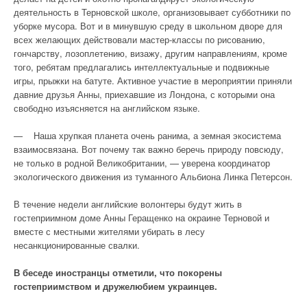
деятельность в Терновской школе, организовывает субботники по
уборке мусора. Вот и в минувшую среду в школьном дворе для
всех желающих действовали мастер-классы по рисованию,
гончарству, лозоплетению, визажу, другим направлениям, кроме
того, ребятам предлагались интеллектуальные и подвижные
игры, прыжки на батуте. Активное участие в мероприятии приняли
давние друзья Анны, приехавшие из Лондона, с которыми она
свободно изъясняется на английском языке.
— Наша хрупкая планета очень ранима, а земная экосистема
взаимосвязана. Вот почему так важно беречь природу повсюду,
не только в родной Великобритании, — уверена координатор
экологического движения из туманного Альбиона Линка Петерсон.
В течение недели английские волонтеры будут жить в
гостеприимном доме Анны Геращенко на окраине Терновой и
вместе с местными жителями убирать в лесу
несанкционированные свалки.
В беседе иностранцы отметили, что покорены
гостеприимством и дружелюбием украинцев.