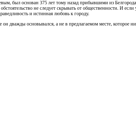
уевым, был основан 375 лет тому назад прибывшими из Белгор
 обстоятельство не следует скрывать от общественности. И если
праведливость и истинная любовь к городу.
де он дважды основывался, а не в предлагаемом месте, которое н