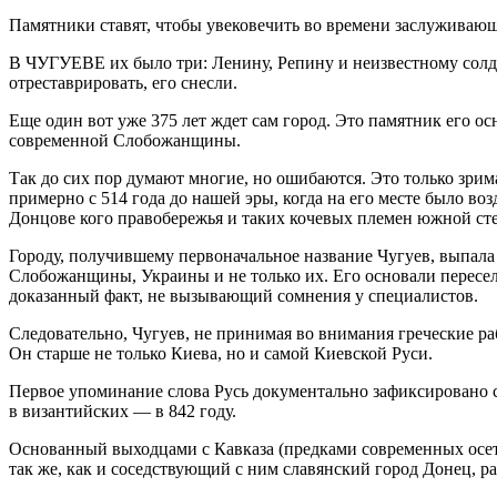
Памятники ставят, чтобы увековечить во времени заслуживающ
В ЧУГУЕВЕ их было три: Ленину, Репину и неизвестному солда
отреставрировать, его снесли.
Еще один вот уже 375 лет ждет сам город. Это памятник его о
современной Слобожанщины.
Так до сих пор думают многие, но ошибаются. Это только зрима
примерно с 514 года до нашей эры, когда на его месте было в
Донцове кого правобережья и таких кочевых племен южной сте
Городу, получившему первоначальное название Чугуев, выпала ч
Слобожанщины, Украины и не только их. Его основали пересе
доказанный факт, не вызывающий сомнения у специалистов.
Следовательно, Чугуев, не принимая во внимания греческие р
Он старше не только Киева, но и самой Киевской Руси.
Первое упоминание слова Русь документально зафиксировано сп
в византийских — в 842 году.
Основанный выходцами с Кавказа (предками современных осети
так же, как и соседствующий с ним славянский город Донец, 