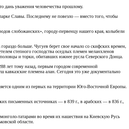
то дань уважения человечества прошлому.
парке Славы. Последнему не повезло — вместо того, чтобы
городов слобожанских», городу-первенцу нашего края, колыбели
 гораздо больше. Чугуев берет свое начало со скифских времен,
детелем степного господства оседлых племен меланхленов
 половцы и торки, обитавших южнее русла Северского Донца.
1288 лет тому назад, первым городом современной
 кавказские племена алан. Сегодня это уже документально
вляется одним из первых на территории Юго-Восточной Европы.
их письменных источниках — в 839 г., в арабских — в 836 г.,
 монголо-татарами во время их нашествия на Киевскую Русь
ковской области.