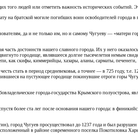
их того людей или отметить важность исторических событий. Э
ту на братской могиле погибших воин освободителей города в 
снователям, да и не только им, но и самому Чугуеву — «матери 
я часть достоинств нашего славного города. Их у него оказалось
оздвигнуто городище, являвшееся долгие тысячелетия немым сви
пи, как скифы, киммерийцы, хазары, аланы, сарматы, печенеги,
есть стать в период средневековья, а точнее — в 725 году, т.е. 
лившиеся на пустующее городище покинувшие отроги горы Чугуш
абовладельческие города-государства Крымского полуострова, я
устя более ста лег после основания нашего города: в финикийск
н), город Чугуев просуществовал до 1237 года и был разрушен
расположенный в районе современного поселка Покотиловка Харь