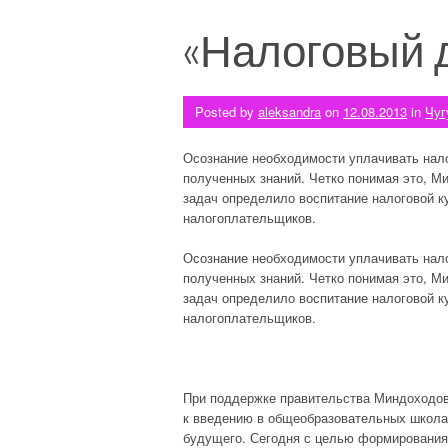
«Налоговый д
Posted by
aleksandra
on
12.08.2013
in
Чуг
Осознание необходимости уплачивать нало
полученных знаний. Четко понимая это, Ми
задач определило воспитание налоговой к
налогоплательщиков.
Осознание необходимости уплачивать нало
полученных знаний. Четко понимая это, Ми
задач определило воспитание налоговой к
налогоплательщиков.
При поддержке правительства Миндоходов 
к введению в общеобразовательных школах
будущего. Сегодня с целью формирования 