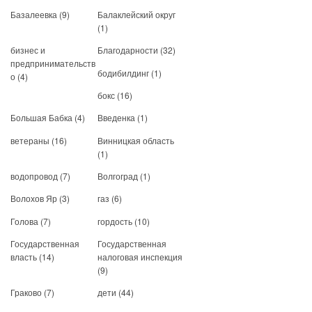
Базалеевка
(9)
Балаклейский округ
(1)
бизнес и
Благодарности
(32)
предпринимательств
бодибилдинг
(1)
о
(4)
бокс
(16)
Большая Бабка
(4)
Введенка
(1)
ветераны
(16)
Винницкая область
(1)
водопровод
(7)
Волгоград
(1)
Волохов Яр
(3)
газ
(6)
Голова
(7)
гордость
(10)
Государственная
Государственная
власть
(14)
налоговая инспекция
(9)
Граково
(7)
дети
(44)