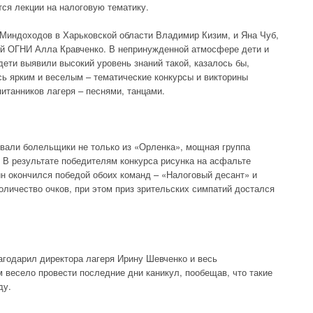
тся лекции на налоговую тематику.
Миндоходов в Харьковской области Владимир Кизим, и Яна Чуб,
ой ОГНИ Алла Кравченко. В непринужденной атмосфере дети и
 дети выявили высокий уровень знаний такой, казалось бы,
ь ярким и веселым – тематические конкурсы и викторины
танников лагеря – песнями, танцами.
вали болельщики не только из «Орленка», мощная группа
 В результате победителям конкурса рисунка на асфальте
ин окончился победой обоих команд – «Налоговый десант» и
оличество очков, при этом приз зрительских симпатий достался
годарил директора лагеря Ирину Шевченко и весь
 весело провести последние дни каникул, пообещав, что такие
ду.