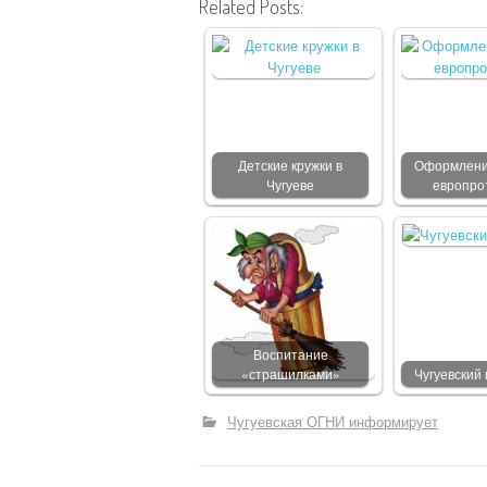
Related Posts:
Детские кружки в
Оформлени
Чугуеве
европро
Воспитание
«страшилками»
Чугуевский
Чугуевская ОГНИ информирует