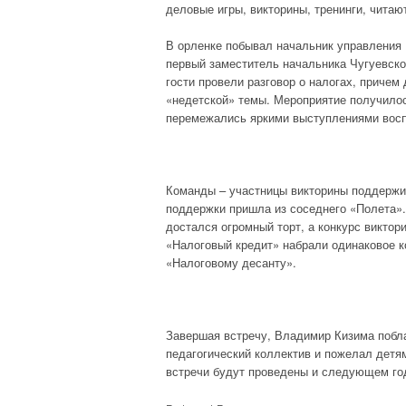
деловые игры, викторины, тренинги, читаю
В орленке побывал начальник управления 
первый заместитель начальника Чугуевск
гости провели разговор о налогах, причем
«недетской» темы. Мероприятие получилос
перемежались яркими выступлениями воспи
Команды – участницы викторины поддержи
поддержки пришла из соседнего «Полета».
достался огромный торт, а конкурс виктор
«Налоговый кредит» набрали одинаковое к
«Налоговому десанту».
Завершая встречу, Владимир Кизима побла
педагогический коллектив и пожелал детям
встречи будут проведены и следующем го