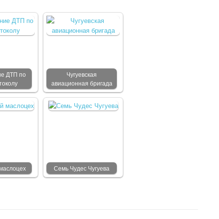
е ДТП по
Чугуевская
токолу
авиационная бригада
 маслоцех
Семь Чудес Чугуева