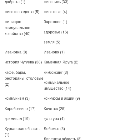
доброта
(1)
живопись
(33)
животноводство
(5)
животные
(4)
жилищно-
Зарожное
(1)
коммунальное
здоровье
(16)
хозяйство
(40)
земля
(5)
Ивановка
(8)
Иваново
(1)
история Чугуева
(38)
Каменная Яруга
(2)
кафе, бары,
кикбоксинг
(3)
рестораны, столовые
коммунальное
(2)
имущество
(14)
коммунизм
(3)
конкурсы и акции
(9)
Коробочкино
(17)
Кочеток
(25)
криминал
(19)
культура
(4)
Курганская область
Лебяжье
(3)
(1)
Липецкая область
(3)