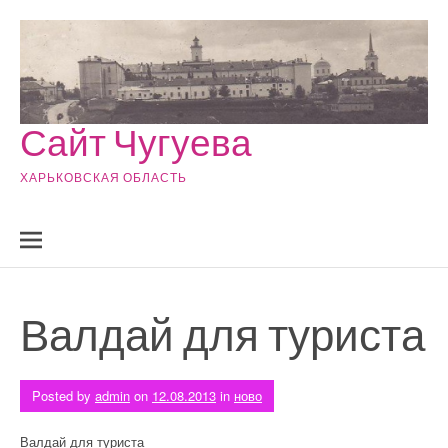
Skip to content
Сайт Чугуева
ХАРЬКОВСКАЯ ОБЛАСТЬ
Валдай для туриста
Posted by
admin
on
12.08.2013
in
ново
Валдай для туриста