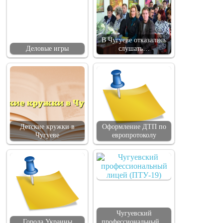
В Чугуеве отказались
Деловые игры
слушать…
Детские кружки в
Оформление ДТП по
Чугуеве
европротоколу
Чугуевский
Города Украины
профессиональный…