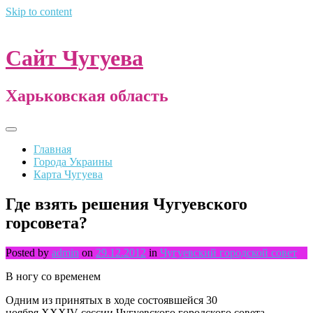
Skip to content
Сайт Чугуева
Харьковская область
Главная
Города Украины
Карта Чугуева
Где взять решения Чугуевского
горсовета?
Posted by
admin
on
29.12.2012
in
Чугуевский городской совет
В ногу со временем
Одним из принятых в ходе состоявшейся 30
ноября XXXIV сессии Чугуевского городского совета