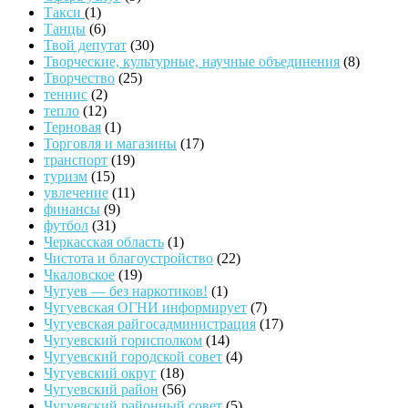
Такси
(1)
Танцы
(6)
Твой депутат
(30)
Творческие, культурные, научные объединения
(8)
Творчество
(25)
теннис
(2)
тепло
(12)
Терновая
(1)
Торговля и магазины
(17)
транспорт
(19)
туризм
(15)
увлечение
(11)
финансы
(9)
футбол
(31)
Черкасская область
(1)
Чистота и благоустройство
(22)
Чкаловское
(19)
Чугуев — без наркотиков!
(1)
Чугуевская ОГНИ информирует
(7)
Чугуевская райгосадминистрация
(17)
Чугуевский горисполком
(14)
Чугуевский городской совет
(4)
Чугуевский округ
(18)
Чугуевский район
(56)
Чугуевский районный совет
(5)