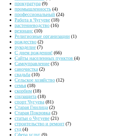
прокуратура
(9)
промышленность
(4)
профессиональный
(24)
Работа в Чугуеве
(18)
растениеводство
(16)
резонанс
(10)
Религиозные организации
(1)
рождество
(2)
рукоделие
(7)
С днем рождения!
(66)
Сайты населенных пунктов
(4)
Самоуправление
(35)
саночистка
(2)
свадьба
(10)
Сельское хозяйство
(12)
семья
(18)
скорбим
(18)
соцзащита
(18)
спорт Чугуева
(81)
Старая Гнилица
(2)
Старая Покровка
(2)
статьи о Чугуеве
(21)
строительство и ремонт
(7)
суд
(4)
Сфера услуг
(9)