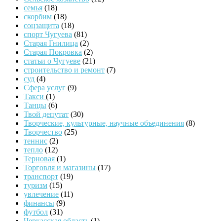
семья
(18)
скорбим
(18)
соцзащита
(18)
спорт Чугуева
(81)
Старая Гнилица
(2)
Старая Покровка
(2)
статьи о Чугуеве
(21)
строительство и ремонт
(7)
суд
(4)
Сфера услуг
(9)
Такси
(1)
Танцы
(6)
Твой депутат
(30)
Творческие, культурные, научные объединения
(8)
Творчество
(25)
теннис
(2)
тепло
(12)
Терновая
(1)
Торговля и магазины
(17)
транспорт
(19)
туризм
(15)
увлечение
(11)
финансы
(9)
футбол
(31)
Черкасская область
(1)