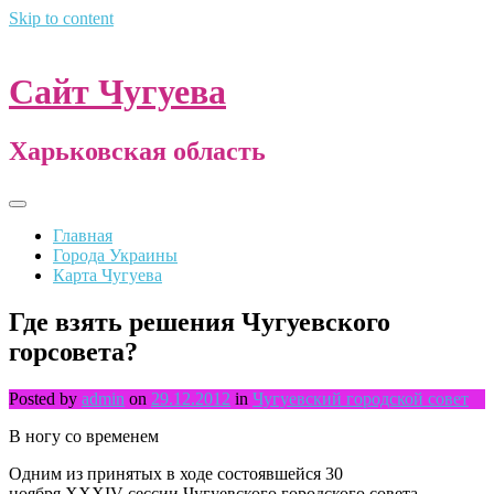
Skip to content
Сайт Чугуева
Харьковская область
Главная
Города Украины
Карта Чугуева
Где взять решения Чугуевского
горсовета?
Posted by
admin
on
29.12.2012
in
Чугуевский городской совет
В ногу со временем
Одним из принятых в ходе состоявшейся 30
ноября XXXIV сессии Чугуевского городского совета