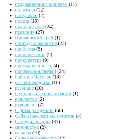
поздравления с юбилеем
(11)
политика
(12)
популярно
(2)
поэзия
(15)
право и закон
(24)
праздник
(27)
Приморский край
(1)
природа и экология
(23)
проблема
(5)
происшествия
(5)
прокуратура
(9)
промышленность
(4)
профессиональный
(24)
Работа в Чугуеве
(18)
растениеводство
(16)
резонанс
(10)
Религиозные организации
(1)
рождество
(2)
рукоделие
(7)
С днем рождения!
(66)
Сайты населенных пунктов
(4)
Самоуправление
(35)
саночистка
(2)
свадьба
(10)
Сельское хозяйство
(12)