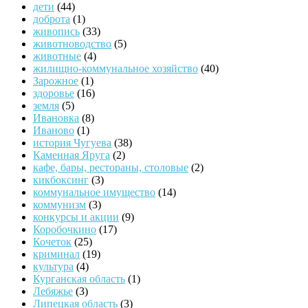
дети
(44)
доброта
(1)
живопись
(33)
животноводство
(5)
животные
(4)
жилищно-коммунальное хозяйство
(40)
Зарожное
(1)
здоровье
(16)
земля
(5)
Ивановка
(8)
Иваново
(1)
история Чугуева
(38)
Каменная Яруга
(2)
кафе, бары, рестораны, столовые
(2)
кикбоксинг
(3)
коммунальное имущество
(14)
коммунизм
(3)
конкурсы и акции
(9)
Коробочкино
(17)
Кочеток
(25)
криминал
(19)
культура
(4)
Курганская область
(1)
Лебяжье
(3)
Липецкая область
(3)