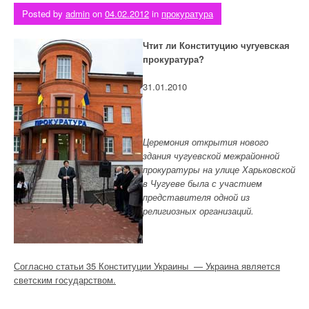
Posted by
admin
on
04.02.2012
in
прокуратура
Чтит ли Конституцию чугуевская
прокуратура?
31.01.2010
Церемония открытия нового
здания чугуевской межрайонной
прокуратуры на улице Харьковской
в Чугуеве была с участием
представителя одной из
религиозных организаций.
Согласно статьи 35 Конституции Украины — Украина является
светским государством.