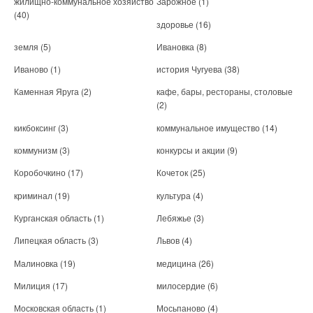
жилищно-коммунальное хозяйство
Зарожное
(1)
(40)
здоровье
(16)
земля
(5)
Ивановка
(8)
Иваново
(1)
история Чугуева
(38)
Каменная Яруга
(2)
кафе, бары, рестораны, столовые
(2)
кикбоксинг
(3)
коммунальное имущество
(14)
коммунизм
(3)
конкурсы и акции
(9)
Коробочкино
(17)
Кочеток
(25)
криминал
(19)
культура
(4)
Курганская область
(1)
Лебяжье
(3)
Липецкая область
(3)
Львов
(4)
Малиновка
(19)
медицина
(26)
Милиция
(17)
милосердие
(6)
Московская область
(1)
Мосьпаново
(4)