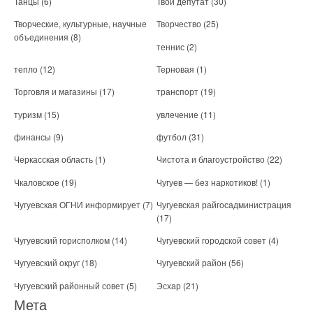
Танцы
(6)
Твой депутат
(30)
Творческие, культурные, научные
Творчество
(25)
объединения
(8)
теннис
(2)
тепло
(12)
Терновая
(1)
Торговля и магазины
(17)
транспорт
(19)
туризм
(15)
увлечение
(11)
финансы
(9)
футбол
(31)
Черкасская область
(1)
Чистота и благоустройство
(22)
Чкаловское
(19)
Чугуев — без наркотиков!
(1)
Чугуевская ОГНИ информирует
(7)
Чугуевская райгосадминистрация
(17)
Чугуевский горисполком
(14)
Чугуевский городской совет
(4)
Чугуевский округ
(18)
Чугуевский район
(56)
Чугуевский районный совет
(5)
Эсхар
(21)
Мета