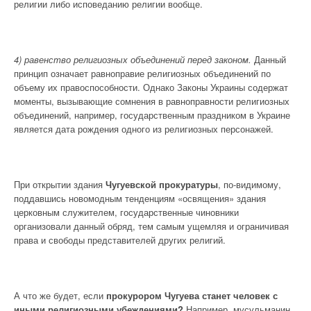
религии либо исповеданию религии вообще.
4) равенство религиозных объединений перед законом.
Данный
принцип означает равноправие религиозных объединений по
объему их правоспособности. Однако Законы Украины содержат
моменты, вызывающие сомнения в равноправности религиозных
объединений, например, государственным праздником в Украине
является дата рождения одного из религиозных персонажей.
При открытии здания
Чугуевской прокуратуры
, по-видимому,
поддавшись новомодным тенденциям «освящения» здания
церковным служителем, государственные чиновники
организовали данный обряд, тем самым ущемляя и ограничивая
права и свободы представителей других религий.
А что же будет, если
прокурором Чугуева станет человек с
иными религиозными убеждениями?
Например, мусульманин