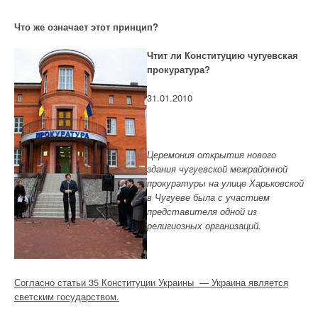
Что же означает этот принцип?
Чтит ли Конституцию чугуевская
прокуратура?
31.01.2010
Церемония открытия нового
здания чугуевской межрайонной
прокуратуры на улице Харьковской
в Чугуеве была с участием
представителя одной из
религиозных организаций.
Согласно статьи 35 Конституции Украины — Украина является
светским государством.