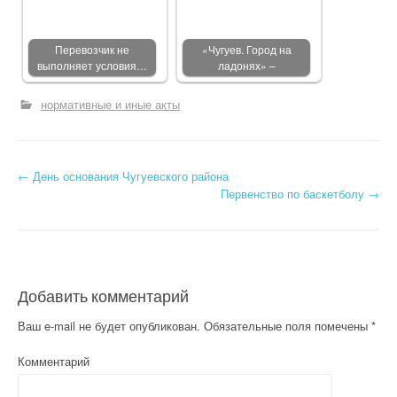
Перевозчик не
«Чугуев. Город на
выполняет условия…
ладонях» –
нормативные и иные акты
←
День основания Чугуевского района
Post navigation
Первенство по баскетболу
→
Добавить комментарий
Ваш e-mail не будет опубликован.
Обязательные поля помечены
*
Комментарий