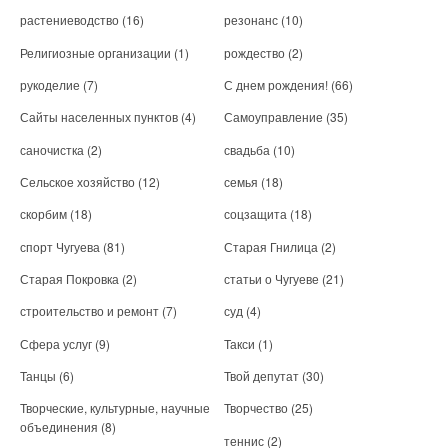
растениеводство
(16)
резонанс
(10)
Религиозные организации
(1)
рождество
(2)
рукоделие
(7)
С днем рождения!
(66)
Сайты населенных пунктов
(4)
Самоуправление
(35)
саночистка
(2)
свадьба
(10)
Сельское хозяйство
(12)
семья
(18)
скорбим
(18)
соцзащита
(18)
спорт Чугуева
(81)
Старая Гнилица
(2)
Старая Покровка
(2)
статьи о Чугуеве
(21)
строительство и ремонт
(7)
суд
(4)
Сфера услуг
(9)
Такси
(1)
Танцы
(6)
Твой депутат
(30)
Творческие, культурные, научные
Творчество
(25)
объединения
(8)
теннис
(2)