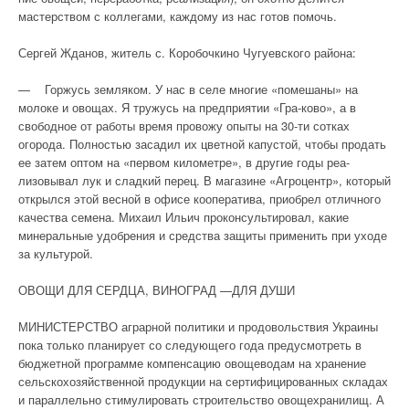
мастерством с коллегами, каждому из нас готов помочь.
Сергей Жданов, житель с. Коробочкино Чугуевского района:
— Горжусь земляком. У нас в селе многие «помешаны» на
молоке и овощах. Я тружусь на предприятии «Гра-ково», а в
свободное от работы время провожу опыты на 30-ти сотках
огорода. Полностью засадил их цветной капустой, чтобы продать
ее затем оптом на «первом километре», в другие годы реа-
лизовывал лук и сладкий перец. В магазине «Агроцентр», который
открылся этой весной в офисе кооператива, приобрел отличного
качества семена. Михаил Ильич проконсультировал, какие
минеральные удобрения и средства защиты применить при уходе
за культурой.
ОВОЩИ ДЛЯ СЕРДЦА, ВИНОГРАД —ДЛЯ ДУШИ
МИНИСТЕРСТВО аграрной политики и продовольствия Украины
пока только планирует со следующего года предусмотреть в
бюджетной программе компенсацию овощеводам на хранение
сельскохозяйственной продукции на сертифицированных складах
и параллельно стимулировать строительство овощехранилищ. А