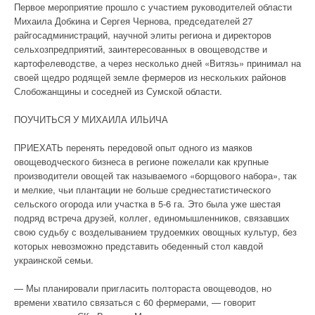
Первое мероприятие прошло с участием руководителей области
Михаила Добкина и Сергея Чернова, председателей 27
райгосадминистраций, научной элиты региона и директоров
сельхозпредприятий, заинтересованных в овощеводстве и
картофелеводстве, а через несколько дней «Витязь» принимал на
своей щедро родящей земле фермеров из нескольких районов
Слобожанщины и соседней из Сумской области.
ПОУЧИТЬСЯ У МИХАИЛА ИЛЬИЧА
ПРИЕХАТЬ перенять передовой опыт одного из маяков
овощеводческого бизнеса в регионе пожелали как крупные
производители овощей так называемого «борщового набора», так
и мелкие, чьи плантации не больше среднестатистического
сельского огорода или участка в 5-6 га. Это была уже шестая
подряд встреча друзей, коллег, единомышленников, связавших
свою судьбу с возделыванием трудоемких овощных культур, без
которых невозможно представить обеденный стол кавдой
украинской семьи.
— Мы планировали пригласить полтораста овощеводов, но
времени хватило связаться с 60 фермерами, — говорит