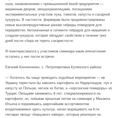
лука, ознакомлением с промышленной базой предприятия —
машинным двором, овощехранилищами, посещением
экспериментальных участков лука, томатов, капусты и сахарной
кукурузы. В частности, фермерам были продемонстрированы
новые высокопродуктивные ранние гибриды помидоров для
переработки, белокачанная в сегменте гибридов для квашения и
сладкая кукуруза. которая обладает свойством в течение трех
дней после сбора не терять сахаристости.
Я поинтересовался у участников семинара какие впечатления
остались у них после встречи.
Евгений Конченченко, с. Петропавловка Купянского района:
— Хотелось бы чаще проводить подобные мероприятия — ив
Украину перестали бы завозить картофель из Нидерландов, лук и
капусту из Польши, чеснок из Китая, а «херсонские помидоры» из
Турции. Овощами занимаюсь 8 лет, специализировался на
картофеле, но, побывав прошлым летом на семинаре у Михаила
Ильича и поразившись широчайшим ассортиментом
возделываемых здесь культур, начал выращивать на 6-ти
гектарах овощи «борщового набора», которые реализую на