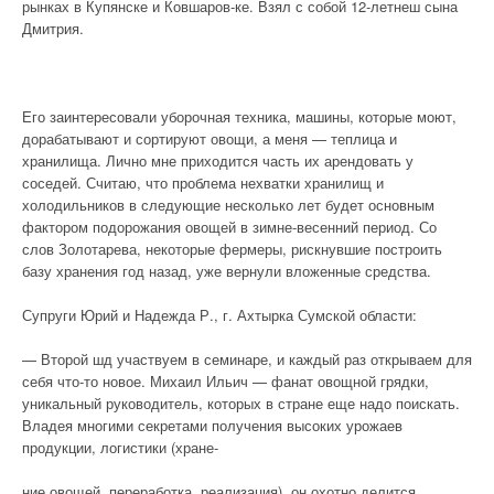
рынках в Купянске и Ковшаров-ке. Взял с собой 12-летнеш сына
Дмитрия.
Его заинтересовали уборочная техника, машины, которые моют,
дорабатывают и сортируют овощи, а меня — теплица и
хранилища. Лично мне приходится часть их арендовать у
соседей. Считаю, что проблема нехватки хранилищ и
холодильников в следующие несколько лет будет основным
фактором подорожания овощей в зимне-весенний период. Со
слов Золотарева, некоторые фермеры, рискнувшие построить
базу хранения год назад, уже вернули вложенные средства.
Супруги Юрий и Надежда Р., г. Ахтырка Сумской области:
— Второй шд участвуем в семинаре, и каждый раз открываем для
себя что-то новое. Михаил Ильич — фанат овощной грядки,
уникальный руководитель, которых в стране еще надо поискать.
Владея многими секретами получения высоких урожаев
продукции, логистики (хране-
ние овощей, переработка, реализация), он охотно делится