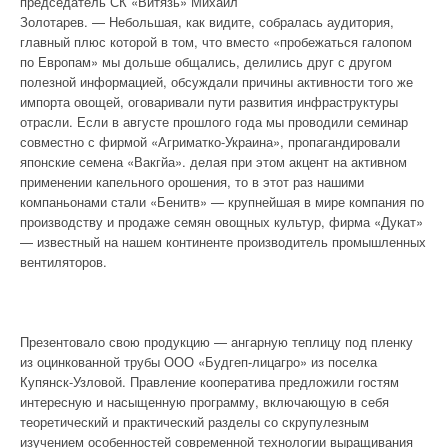
председатель СК «Витязь» Михаил
Золотарев. — Небольшая, как видите, собралась аудитория,
главный плюс которой в том, что вместо «пробежаться галопом
по Европам» мы дольше общались, делились друг с другом
полезной информацией, обсуждали причины активности того же
импорта овощей, оговаривали пути развития инфраструктуры
отрасли. Если в августе прошлого года мы проводили семинар
совместно с фирмой «Агриматко-Украина», пропагандировали
японские семена «Вакгйа». делая при этом акцент на активном
применении капельного орошения, то в этот раз нашими
компаньонами стали «Бенитв» — крупнейшая в мире компания по
производству и продаже семян овощных культур, фирма «Дукат»
— известный на нашем континенте производитель промышленных
вентиляторов.
Презентовало свою продукцию — ангарную теплицу под пленку
из оцинкованной трубы ООО «Будгеп-лицагро» из поселка
Купянск-Узловой. Правление кооператива предложили гостям
интересную и насыщенную программу, включающую в себя
теоретический и практический разделы со скрупулезным
изучением особенностей современной технологии выращивания