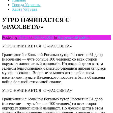
Главная
Города Украины
Карта Чугуева
УТРО НАЧИНАЕТСЯ С
\»РАССВЕТА\»
Posted by
admin
on
09.06.2013
in
Чугуевский район
УТРО НАЧИНАЕТСЯ С «РАССВЕТА»
Граничащий с Большой Роганью хутор Рассвет на 61 двор
(население — чуть больше 100 человек) со всех сторон
окружает живописный ландшафт. Но ложкой дегтя в этом
зеленом благоухающем оазисе до середины апреля являлась
мусорная свалка. Впервые за много лет в небольшом
населенном пункте Введенского поссовета была объявлена
война большой стихийной свалке.
УТРО НАЧИНАЕТСЯ С «РАССВЕТА»
Граничащий с Большой Роганью хутор Рассвет на 61 двор
(население — чуть больше 100 человек) со всех сторон
окружает живописный ландшафт. Но ложкой дегтя в этом
зеленом благоухающем оазисе до середины апреля являлась