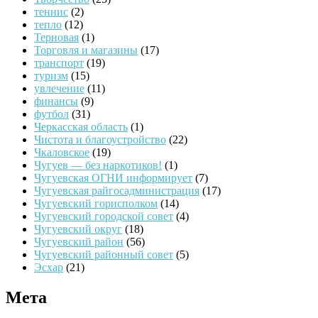
теннис
(2)
тепло
(12)
Терновая
(1)
Торговля и магазины
(17)
транспорт
(19)
туризм
(15)
увлечение
(11)
финансы
(9)
футбол
(31)
Черкасская область
(1)
Чистота и благоустройство
(22)
Чкаловское
(19)
Чугуев — без наркотиков!
(1)
Чугуевская ОГНИ информирует
(7)
Чугуевская райгосадминистрация
(17)
Чугуевский горисполком
(14)
Чугуевский городской совет
(4)
Чугуевский округ
(18)
Чугуевский район
(56)
Чугуевский районный совет
(5)
Эсхар
(21)
Мета