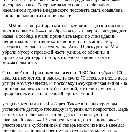
мусорная свалка. Впервые за много лет в небольшом
населенном пункте Введенского поссовета была объявлена
война большой стихийной свалке.
— МЫ не стали разбираться, по чьей вине — дачников или
местных жителей — она образовалась, наверное, лет двадцать
назад, а сообща начали принимать меры по ликвидации
неприглядного источника зловоний и антисанитарии, —
рассказывает здешняя сельчанка Анна Проскурнина. Мы
убрали мусор с проезжей части улицы, ее обочины и
прилегающей территории, которую засадили туями и
можжевельником.
Со слов Анны Григорьевны, всего от ТБО было убрано 100
квадратных метров и высажено около 70 деревьев вдоль всей
улицы Коммунальной. И поскольку Всеукраинская акция «За
чисте довкшля» является бессрочной, жители намерены
продолжить озеленение своей единственной
улицы саженцами елей и берез. Также в планах громады
установить детскую площадку и турник для подростков. Ведь
село хоть и небольшое, детей здесь на полноценный
школьный класс — 17 человек. Кстати, школьники также
участвовали в субботниках и теперь никто из них, надеемся,
не бросит где попало обертку или пустую бутылку из-под