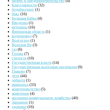
бизнес и предпринимательство
(4)
Благодарности
(32)
бодибилдинг
(1)
бокс
(16)
Большая Бабка
(4)
Введенка
(1)
ветераны
(16)
Винницкая область
(1)
водопровод
(7)
Волгоград
(1)
Волохов Яр
(3)
газ
(6)
Голова
(7)
гордость
(10)
Государственная власть
(14)
Государственная налоговая инспекция
(9)
Граково
(7)
дети
(44)
доброта
(1)
живопись
(33)
животноводство
(5)
животные
(4)
жилищно-коммунальное хозяйство
(40)
Зарожное
(1)
здоровье
(16)