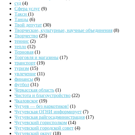
суд
(4)
Сфера услуг
(9)
Такси
(1)
Танцы
(6)
Твой депутат
(30)
Творческие, культурные, научные объединения
(8)
Творчество
(25)
теннис
(2)
тепло
(12)
Терновая
(1)
Торговля и магазины
(17)
транспорт
(19)
туризм
(15)
увлечение
(11)
финансы
(9)
футбол
(31)
Черкасская область
(1)
Чистота и благоустройство
(22)
Чкаловское
(19)
Чугуев — без наркотиков!
(1)
Чугуевская ОГНИ информирует
(7)
Чугуевская райгосадминистрация
(17)
Чугуевский горисполком
(14)
Чугуевский городской совет
(4)
Чугуевский округ
(18)