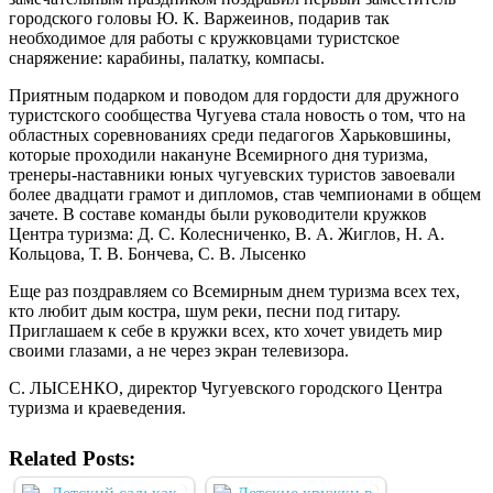
городского головы Ю. К. Варжеинов, подарив так
необходимое для работы с кружковцами туристское
снаряжение: карабины, палатку, компасы.
Приятным подарком и поводом для гордости для дружного
туристского сообщества Чугуева стала новость о том, что на
областных соревнованиях среди педагогов Харьковшины,
которые проходили накануне Всемирного дня туризма,
тренеры-наставники юных чугуевских туристов завоевали
более двадцати грамот и дипломов, став чемпионами в общем
зачете. В составе команды были руководители кружков
Центра туризма: Д. С. Колесниченко, В. А. Жиглов, Н. А.
Кольцова, Т. В. Бончева, С. В. Лысенко
Еще раз поздравляем со Всемирным днем туризма всех тех,
кто любит дым костра, шум реки, песни под гитару.
Приглашаем к себе в кружки всех, кто хочет увидеть мир
своими глазами, а не через экран телевизора.
С. ЛЫСЕНКО, директор Чугуевского городского Центра
туризма и краеведения.
Related Posts: