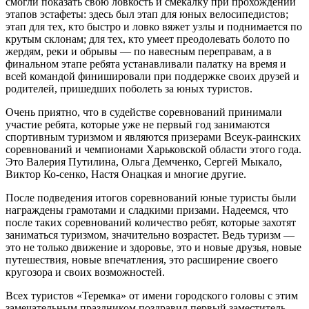
смогли показать свою ловкость и смекалку при прохождении
этапов эстафеты: здесь был этап для юных велосипедистов;
этап для тех, кто быстро и ловко вяжет узлы и поднимается по
крутым склонам; для тех, кто умеет преодолевать болото по
жердям, реки и обрывы — по навесным переправам, а в
финальном этапе ребята устанавливали палатку на время и
всей командой финишировали при поддержке своих друзей и
родителей, пришедших поболеть за юных туристов.
Очень приятно, что в судействе соревнований принимали
участие ребята, которые уже не первый год занимаются
спортивным туризмом и являются призерами Всеук-раинских
соревнований и чемпионами Харьковской области этого года.
Это Валерия Путилина, Ольга Демченко, Сергей Мыкало,
Виктор Ко-сенко, Настя Онацкая и многие другие.
После подведения итогов соревнований юные туристы были
награждены грамотами и сладкими призами. Надеемся, что
после таких соревнований количество ребят, которые захотят
заниматься туризмом, значительно возрастет. Ведь туризм —
это не только движение и здоровье, это и новые друзья, новые
путешествия, новые впечатления, это расширение своего
кругозора и своих возможностей.
Всех туристов «Теремка» от имени городского головы с этим
замечательным праздником поздравил первый заместитель