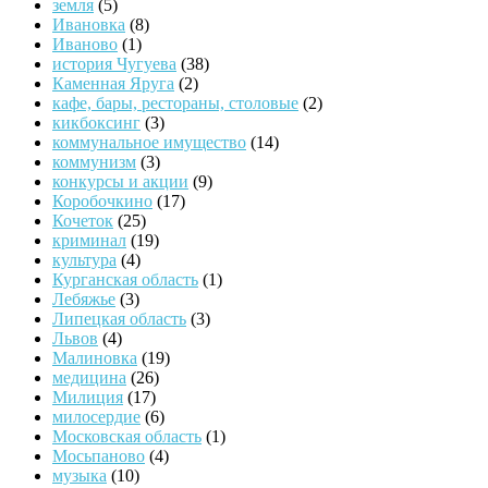
земля
(5)
Ивановка
(8)
Иваново
(1)
история Чугуева
(38)
Каменная Яруга
(2)
кафе, бары, рестораны, столовые
(2)
кикбоксинг
(3)
коммунальное имущество
(14)
коммунизм
(3)
конкурсы и акции
(9)
Коробочкино
(17)
Кочеток
(25)
криминал
(19)
культура
(4)
Курганская область
(1)
Лебяжье
(3)
Липецкая область
(3)
Львов
(4)
Малиновка
(19)
медицина
(26)
Милиция
(17)
милосердие
(6)
Московская область
(1)
Мосьпаново
(4)
музыка
(10)