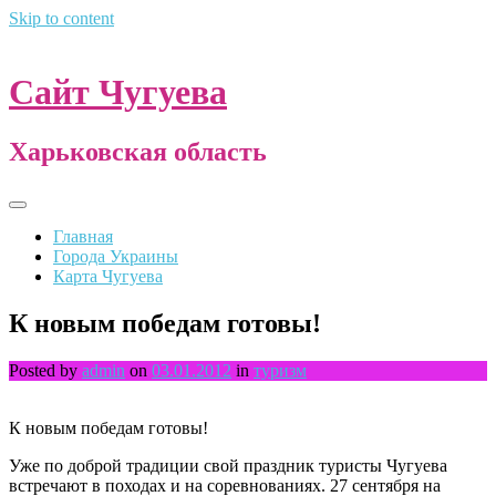
Skip to content
Сайт Чугуева
Харьковская область
Главная
Города Украины
Карта Чугуева
К новым победам готовы!
Posted by
admin
on
03.01.2012
in
туризм
К новым победам готовы!
Уже по доброй традиции свой праздник туристы Чугуева
встречают в походах и на соревнованиях. 27 сентября на