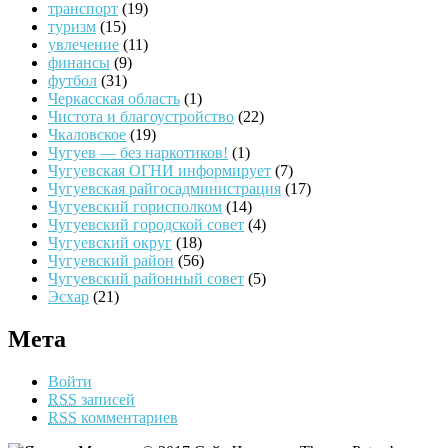
транспорт
(19)
туризм
(15)
увлечение
(11)
финансы
(9)
футбол
(31)
Черкасская область
(1)
Чистота и благоустройство
(22)
Чкаловское
(19)
Чугуев — без наркотиков!
(1)
Чугуевская ОГНИ информирует
(7)
Чугуевская райгосадминистрация
(17)
Чугуевский горисполком
(14)
Чугуевский городской совет
(4)
Чугуевский округ
(18)
Чугуевский район
(56)
Чугуевский районный совет
(5)
Эсхар
(21)
Мета
Войти
RSS
записей
RSS
комментариев