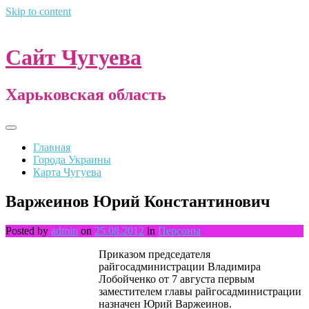
Skip to content
Сайт Чугуева
Харьковская область
Главная
Города Украины
Карта Чугуева
Варжеинов Юрий Константинович
Posted by
admin
on
25.08.2012
in
Персоны
Приказом председателя
райгосадминистрации Владимира
Лобойченко от 7 августа первым
заместителем главы райгосадминистрации
назначен Юрий Варжеинов.