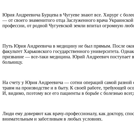
Юрия Андреевича Бурцева в Чугуеве знают все. Хирург с более
— от своего знаменитого отца Заслуженного врача Украинской
профессии, от родной Чугу­евской земли впитал огромную любов
Путь Юрия Андреевича в медици­ну не был прямым. После окон
факультет Харьковского го­сударственного университета. Одна
призвание — все-таки меди­цина. Юрий Андреевич поступает в 
больницу.
На счету у Юрия Андреевича — сот­ни операций самой разной 
травм на производстве и в быту. К своей работе, требующей о
И, видимо, поэтому все его пациенты в борьбе с болезнью всегд
Люди ему доверяют как врачу-профессионалу, как доктору, спо­с
внимательным и заботливым в любых условиях.