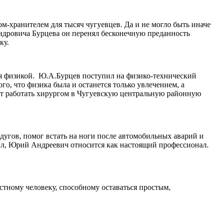
ом-хранителем для тысяч чугуевцев. Да и не могло быть иначе
дровича Бурцева он перенял бесконечную пре­данность
ку.
ся физикой. Ю.А.Бурцев поступил на физико-технический
, что физика была и останется только увле­чением, а
дит работать хирургом в Чугуевскую центральную районную
дугов, помог встать на ноги после автомобильных аварий и
ил, Юрий Андреевич относится как нас­тоящий профессионал.
с­тному человеку, способному оста­ваться простым,