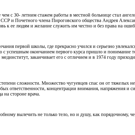
 чем с 30- летним стажем работы в местной больнице стал ангел
 ССР и Почетного члена Пироговского общества Андрея Алексан
ь к ее людям и желание служить им чес­тно и без права на ошиб
чания первой школы, где прекрасно учился и серьезно увлекал
ко с успешным окончанием первого курса пришло и понимание того
мединститут, заканчивает его с отли­чием и в 1974 году прихо
степени сложности. Множество чугуевцев спас он от тяжелых не
собых ответственности, концентрации внимания, напряжения и с
а на стороне врача.
обному вылечить не только тело, но и душу, как порядочному, че