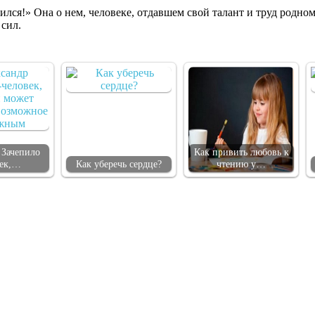
ся!» Она о нем, человеке, отдавшем свой талант и труд родно­му
 сил.
 Зачепило
Как привить любовь к
век,…
Как уберечь сердце?
чтению у…