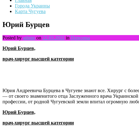
Главная
Города Украины
Карта Чугуева
Юрий Бурцев
Posted by
admin
on
22.03.2011
in
Персоны
Юрий Бурцев,
врач-хирург высшей категории
Юрия Андреевича Бурцева в Чугуеве знают все. Хирург с более
— от своего знаменитого отца Заслуженного врача Украинской
профессии, от родной Чугу­евской земли впитал огромную любов
Юрий Бурцев,
врач-хирург высшей категории