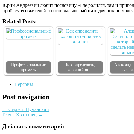
Юрий Андреевич любит посло­вицу «Где родился, там и приго­дил
проблем его жителей и готов даль­ше работать для них не жалея
Related Posts:
Профессиональные
Как определить,
Александр
приметы
хороший он…
-чело
Персоны
Post navigation
←
Сергей Шуманский
Елена Хватынец
→
Добавить комментарий