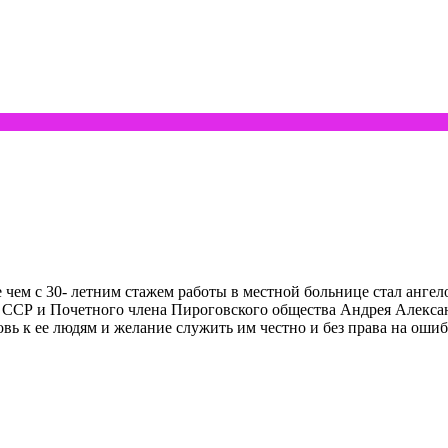
 чем с 30- летним стажем работы в местной больнице стал ангел
 ССР и Почетного члена Пироговского общества Андрея Алексан
ь к ее людям и желание служить им чес­тно и без права на ошиб