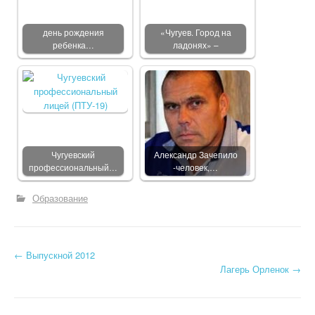
день рождения
«Чугуев. Город на
ребенка…
ладонях» –
Чугуевский
Александр Зачепило
профессиональный…
-человек,…
Образование
←
Выпускной 2012
Post navigation
Лагерь Орленок
→