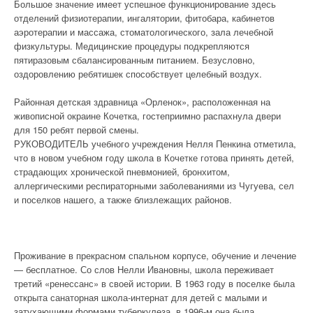
Большое значение имеет успешное функционирование здесь
отделений физиотерапии, ингалятории, фитобара, кабинетов
аэротерапии и массажа, стоматологического, зала лечебной
физкультуры. Медицинские процедуры подкрепляются
пятиразовым сбалансированным питанием. Безусловно,
оздоровлению ребятишек способствует целебный воздух.
Районная детская здравница «Орленок», расположенная на
живописной окраине Кочетка, гостеприимно распахнула двери
для 150 ребят первой смены.
РУКОВОДИТЕЛЬ учебного учреждения Нелля Пенкина отметила,
что в новом учебном году школа в Кочетке готова принять детей,
страдающих хронической пневмонией, бронхитом,
аллергическими респираторными заболеваниями из Чугуева, сел
и поселков нашего, а также близлежащих районов.
Проживание в прекрасном спальном корпусе, обучение и лечение
— бесплатное. Со слов Нелли Ивановны, школа переживает
третий «ренессанс» в своей истории. В 1963 году в поселке была
открыта санаторная школа-интернат для детей с малыми и
затухающими формами туберкулеза, в 1996-м она была