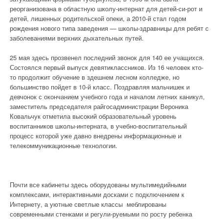
реорганизована в областную школу-интернат для детей-си-рот и
детей, лишенных родительской опеки, а 2010-й стал годом
рождения нового типа заведения — школы-здравницы для ребят с
заболеваниями верхних дыхательных путей.
25 мая здесь прозвенел последний звонок для 140 ее учащихся.
Состоялся первый выпуск девятиклассников. Из 16 человек кто-
то продолжит обучение в здешнем лесном колледже, но
большинство пойдет в 10-й класс. Поздравляя мальчишек и
девчонок с окончанием учебного года и началом летних каникул,
заместитель председателя райгосадминистрации Вероника
Ковальчук отметила высокий образовательный уровень
воспитанников школы-интерната, в учебно-воспитательный
процесс которой уже давно внедрены информационные и
телекоммуникационные технологии.
Почти все кабинеты здесь оборудованы мультимедийными
комплексами, интерактивными досками с подключением к
Интернету, а уютные светлые классы меблированы
современными стенками и регули-руемыми по росту ребенка