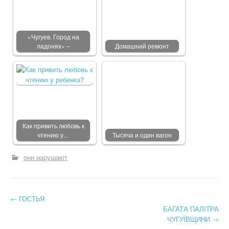
«Чугуев. Город на
ладонях» –
Домашний ремонт
Как привить любовь к
чтению у…
Тысяча и один вагон
они нарушают
←
ГОСТЬЯ
Post navigation
БАГАТА ПАЛІТРА
ЧУГУЇВЩИНИ
→