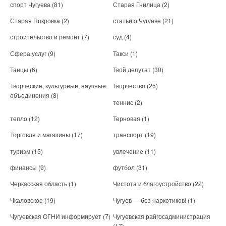
спорт Чугуева
(81)
Старая Гнилица
(2)
Старая Покровка
(2)
статьи о Чугуеве
(21)
строительство и ремонт
(7)
суд
(4)
Сфера услуг
(9)
Такси
(1)
Танцы
(6)
Твой депутат
(30)
Творческие, культурные, научные
Творчество
(25)
объединения
(8)
теннис
(2)
тепло
(12)
Терновая
(1)
Торговля и магазины
(17)
транспорт
(19)
туризм
(15)
увлечение
(11)
финансы
(9)
футбол
(31)
Черкасская область
(1)
Чистота и благоустройство
(22)
Чкаловское
(19)
Чугуев — без наркотиков!
(1)
Чугуевская ОГНИ информирует
(7)
Чугуевская райгосадминистрация
(17)