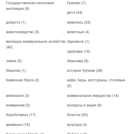
Государственная налоговая
Граково
(7)
инспекция
(9)
дети
(44)
доброта
(1)
живопись
(33)
животноводство
(5)
животные
(4)
жилищно-коммунальное хозяйство
Зарожное
(1)
(40)
здоровье
(16)
земля
(5)
Ивановка
(8)
Иваново
(1)
история Чугуева
(38)
Каменная Яруга
(2)
кафе, бары, рестораны, столовые
(2)
кикбоксинг
(3)
коммунальное имущество
(14)
коммунизм
(3)
конкурсы и акции
(9)
Коробочкино
(17)
Кочеток
(25)
криминал
(19)
культура
(4)
Курганская область
(1)
Лебяжье
(3)