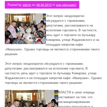
Posted by
admin
on
09.06.2013
in
они нарушают
Этот вопрос неоднократно
обсуждался с горожанами,
депутатами, рассматривался на
исполкоме горсовета. В частности,
речь идет о торговле по бульвару
Комарова, улице Жадановского и на
площадке напротив кафе
«Иванушки». Однако торговцы не являются сторонниками такого
решения.
Этот вопрос неоднократно обсуждался с горожанами,
депутатами, рассматривался на исполкоме горсовета. В
частности, речь идет о торговле по бульвару Комарова, улице
Жадановского и на площадке напротив кафе «Иванушки». Однако
торговцы не являются сторонниками такого решения.
ВЛАСТИ в свою очередь
настаивают на том, что
несанкционированная
продажа продуктовых и