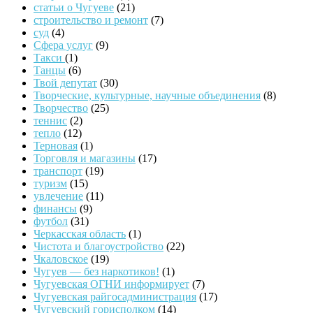
статьи о Чугуеве
(21)
строительство и ремонт
(7)
суд
(4)
Сфера услуг
(9)
Такси
(1)
Танцы
(6)
Твой депутат
(30)
Творческие, культурные, научные объединения
(8)
Творчество
(25)
теннис
(2)
тепло
(12)
Терновая
(1)
Торговля и магазины
(17)
транспорт
(19)
туризм
(15)
увлечение
(11)
финансы
(9)
футбол
(31)
Черкасская область
(1)
Чистота и благоустройство
(22)
Чкаловское
(19)
Чугуев — без наркотиков!
(1)
Чугуевская ОГНИ информирует
(7)
Чугуевская райгосадминистрация
(17)
Чугуевский горисполком
(14)