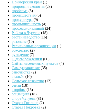
Приморский край
(1)
природа и экология
(23)
проблема
(5)
происшествия
(5)
прокуратура
(9)
промышленность
(4)
профессиональный
(24)
Работа в Чугуеве
(18)
растениеводство
(16)
резонанс
(10)
Религиозные организации
(1)
рождество
(2)
рукоделие
(7)
С днем рождения!
(66)
Сайты населенных пунктов
(4)
Самоуправление
(35)
саночистка
(2)
свадьба
(10)
Сельское хозяйство
(12)
семья
(18)
скорбим
(18)
соцзащита
(18)
спорт Чугуева
(81)
Старая Гнилица
(2)
Старая Покровка
(2)