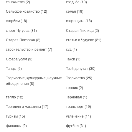
саночистка
(2)
свадьба
(10)
Сельское хозяйство
(12)
семья
(18)
скорбим
(18)
соцзащита
(18)
спорт Чугуева
(81)
Старая Гнилица
(2)
Старая Покровка
(2)
статьи о Чугуеве
(21)
строительство и ремонт
(7)
суд
(4)
Сфера услуг
(9)
Такси
(1)
Танцы
(6)
Твой депутат
(30)
Творческие, культурные, научные
Творчество
(25)
объединения
(8)
теннис
(2)
тепло
(12)
Терновая
(1)
Торговля и магазины
(17)
транспорт
(19)
туризм
(15)
увлечение
(11)
финансы
(9)
футбол
(31)