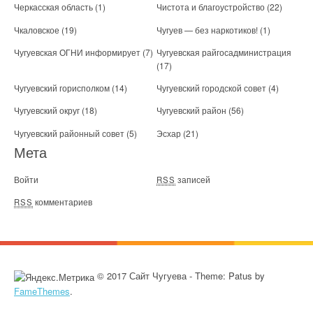
Черкасская область
(1)
Чистота и благоустройство
(22)
Чкаловское
(19)
Чугуев — без наркотиков!
(1)
Чугуевская ОГНИ информирует
(7)
Чугуевская райгосадминистрация
(17)
Чугуевский горисполком
(14)
Чугуевский городской совет
(4)
Чугуевский округ
(18)
Чугуевский район
(56)
Чугуевский районный совет
(5)
Эсхар
(21)
Мета
Войти
записей
RSS
комментариев
RSS
© 2017 Сайт Чугуева - Theme: Patus by
FameThemes
.