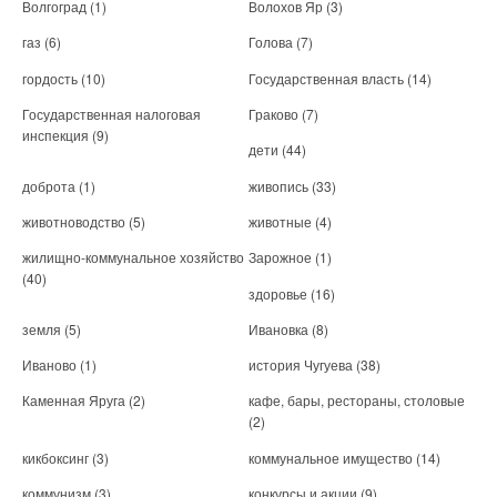
Волгоград
(1)
Волохов Яр
(3)
газ
(6)
Голова
(7)
гордость
(10)
Государственная власть
(14)
Государственная налоговая
Граково
(7)
инспекция
(9)
дети
(44)
доброта
(1)
живопись
(33)
животноводство
(5)
животные
(4)
жилищно-коммунальное хозяйство
Зарожное
(1)
(40)
здоровье
(16)
земля
(5)
Ивановка
(8)
Иваново
(1)
история Чугуева
(38)
Каменная Яруга
(2)
кафе, бары, рестораны, столовые
(2)
кикбоксинг
(3)
коммунальное имущество
(14)
коммунизм
(3)
конкурсы и акции
(9)