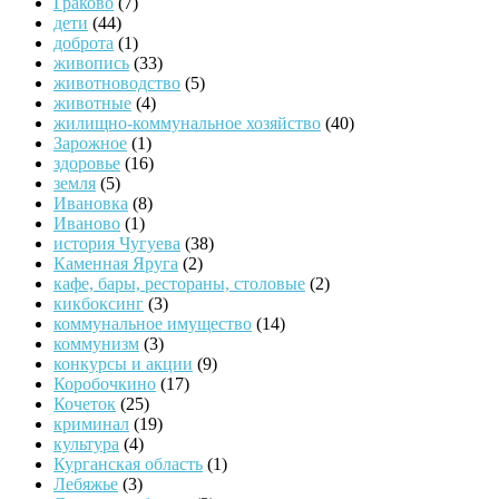
Граково
(7)
дети
(44)
доброта
(1)
живопись
(33)
животноводство
(5)
животные
(4)
жилищно-коммунальное хозяйство
(40)
Зарожное
(1)
здоровье
(16)
земля
(5)
Ивановка
(8)
Иваново
(1)
история Чугуева
(38)
Каменная Яруга
(2)
кафе, бары, рестораны, столовые
(2)
кикбоксинг
(3)
коммунальное имущество
(14)
коммунизм
(3)
конкурсы и акции
(9)
Коробочкино
(17)
Кочеток
(25)
криминал
(19)
культура
(4)
Курганская область
(1)
Лебяжье
(3)