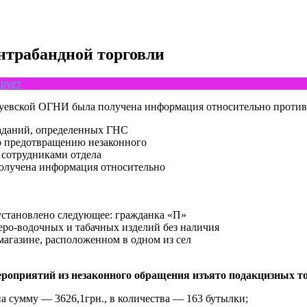
нтрабандной торговли
рует
уевской ОГНИ была получена информация относительно против
заданий, определенных ГНС
о предотвращению незаконного
 сотрудниками отдела
олучена информация относительно
становлено следующее: гражданка «П»
еро-водочных и табачных изделий без наличия
агазине, расположенном в одном из сел
роприятий из незаконного обращения изъято подакцизных тов
 сумму — 3626,1грн., в количества — 163 бутылки;