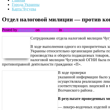
Главная
Города Украины
Карта Чугуева
Отдел налоговой милиции — против ко
Posted by
aleksandra
on
11.12.2012
in
Чугуевская ОГНИ информи
Сотрудниками отдела налоговой милиции Чуг
В ходе выполнения одного из приоритетных 
Украины относительно организации работы п
производства и оборота подакцизных товаров,
налоговой милиции Чугуевской ОГНИ была п
противоправной деятельности гражданки «П».
В ходе проверки
указанной информации было у
осуществляла реализацию лик
соответствующих лицензий в м
Волчанского района .
В результате проведенных ме
— ликеро-водочных изделий на