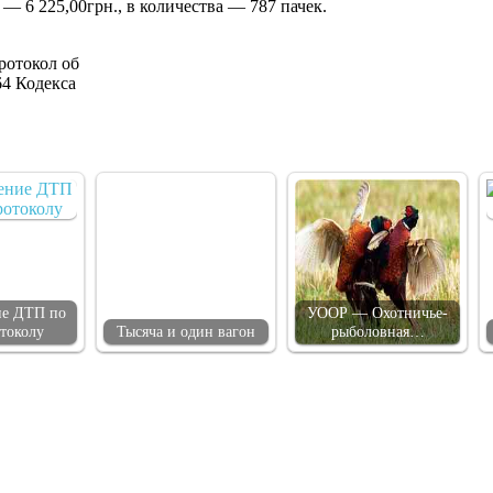
— 6 225,00грн., в количества — 787 пачек.
ротокол об
64 Кодекса
е ДТП по
УООР — Охотничье-
токолу
Тысяча и один вагон
рыболовная…