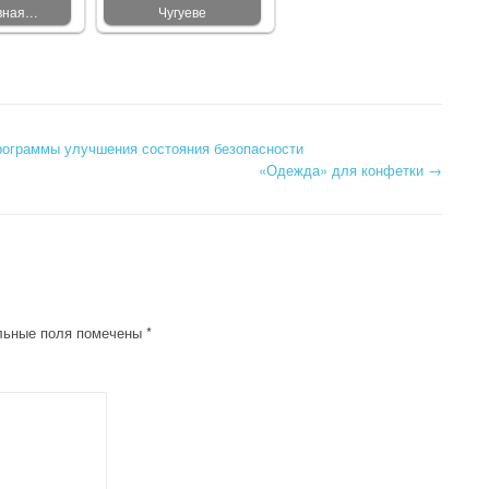
вная…
Чугуеве
ограммы улучшения состояния безопасности
«Одежда» для конфетки
→
льные поля помечены
*