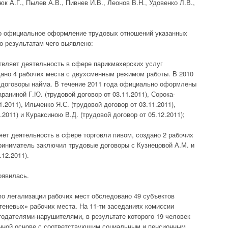
к А.Г., Пылев А.В., Пивнев И.В., Леонов В.Н., Удовенко Л.В.,
о официальное оформление трудовых отношений указанных
о результатам чего выявлено:
вляет деятельность в сфере парикмахерских услуг
дано 4 рабочих места с двухсменным режимом работы. В 2010
 договоры найма. В течение 2011 года официально оформлены
раниной Г.Ю. (трудовой договор от 03.11.2011), Сорока-
.2011), Ильченко Я.С. (трудовой договор от 03.11.2011),
.2011) и Кураксиною В.Д. (трудовой договор от 05.12.2011);
т деятельность в сфере торговли пивом, создано 2 рабочих
приниматель заключил трудовые договоры с Кузнецовой А.М. и
12.2011).
оявилась.
по легализации рабочих мест обследовано 49 субъектов
«теневых» рабочих места. На 11-ти заседаниях комиссии
тодателями-нарушителями, в результате которого 19 человек
янной основе с соответствующим социальным и пенсионным