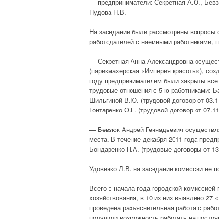
— предприниматели: Секретная А.О., Бевзю
Пудова Н.В.
На заседании были рассмотрены вопросы 
работодателей с наемными работниками, п
— Секретная Анна Александровна осущест
(парикмахерская «Империя красоты»), соз
году предпринимателем были закрыты все
трудовые отношения с 5-ю работниками: Ба
Шильгиной В.Ю. (трудовой договор от 03.11
Гонтаренко О.Г. (трудовой договор от 07.11
— Бевзюк Андрей Геннадьевич осуществляе
места. В течение декабря 2011 года пред
Бондаренко Н.А. (трудовые договоры от 13.
Удовенко Л.В. на заседание комиссии не п
Всего с начала года городской комиссией 
хозяйствования, в 10 из них выявлено 27 
проведена разъяснительная работа с рабо
получили возможность работать на посто