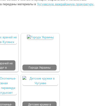
да переданы материалы в
Чугуевскую межрайонную прокуратуру
,
врачей не
дут в
Города Украины
отничье-
Детские кружки в