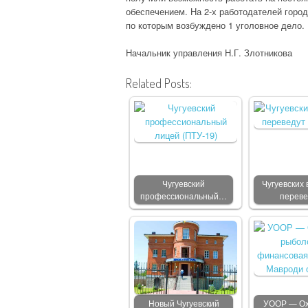
обеспечением. На 2-х работодателей горо
по которым возбуждено 1 уголовное дело.
Начальник управления Н.Г. Злотникова
Related Posts:
Чугуевский
Чугуевских 
профессиональный…
переве
Новый Чугуевский
УООР — Ох