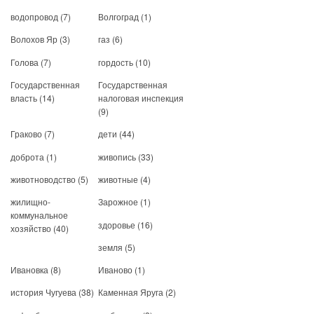
водопровод
(7)
Волгоград
(1)
Волохов Яр
(3)
газ
(6)
Голова
(7)
гордость
(10)
Государственная
Государственная
власть
(14)
налоговая инспекция
(9)
Граково
(7)
дети
(44)
доброта
(1)
живопись
(33)
животноводство
(5)
животные
(4)
жилищно-
Зарожное
(1)
коммунальное
здоровье
(16)
хозяйство
(40)
земля
(5)
Ивановка
(8)
Иваново
(1)
история Чугуева
(38)
Каменная Яруга
(2)