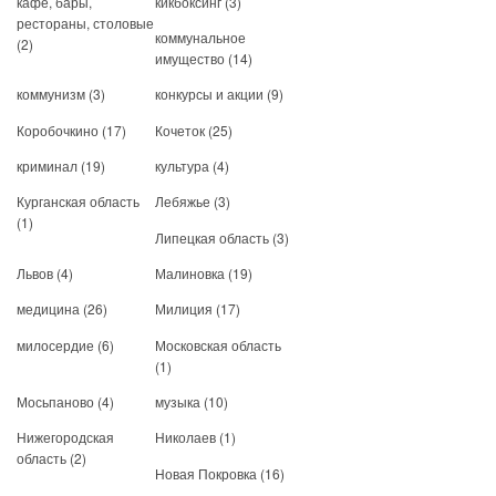
кафе, бары,
кикбоксинг
(3)
рестораны, столовые
коммунальное
(2)
имущество
(14)
коммунизм
(3)
конкурсы и акции
(9)
Коробочкино
(17)
Кочеток
(25)
криминал
(19)
культура
(4)
Курганская область
Лебяжье
(3)
(1)
Липецкая область
(3)
Львов
(4)
Малиновка
(19)
медицина
(26)
Милиция
(17)
милосердие
(6)
Московская область
(1)
Мосьпаново
(4)
музыка
(10)
Нижегородская
Николаев
(1)
область
(2)
Новая Покровка
(16)