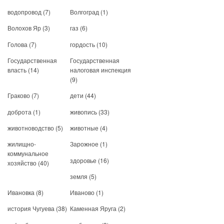
водопровод
(7)
Волгоград
(1)
Волохов Яр
(3)
газ
(6)
Голова
(7)
гордость
(10)
Государственная
Государственная
власть
(14)
налоговая инспекция
(9)
Граково
(7)
дети
(44)
доброта
(1)
живопись
(33)
животноводство
(5)
животные
(4)
жилищно-
Зарожное
(1)
коммунальное
здоровье
(16)
хозяйство
(40)
земля
(5)
Ивановка
(8)
Иваново
(1)
история Чугуева
(38)
Каменная Яруга
(2)