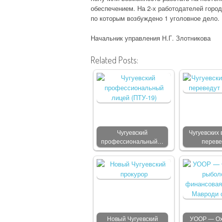
обеспечением. На 2-х работодателей горо
по которым возбуждено 1 уголовное дело.
Начальник управления Н.Г. Злотникова
Related Posts:
Чугуевский
Чугуевских 
профессиональный…
переве
Новый Чугуевский
УООР — Ох