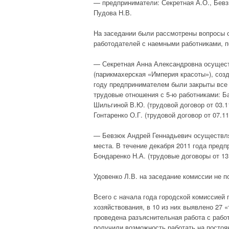
— предприниматели: Секретная А.О., Бевзю
Пудова Н.В.
На заседании были рассмотрены вопросы 
работодателей с наемными работниками, п
— Секретная Анна Александровна осущест
(парикмахерская «Империя красоты»), соз
году предпринимателем были закрыты все
трудовые отношения с 5-ю работниками: Ба
Шильгиной В.Ю. (трудовой договор от 03.11
Гонтаренко О.Г. (трудовой договор от 07.11
— Бевзюк Андрей Геннадьевич осуществляе
места. В течение декабря 2011 года пред
Бондаренко Н.А. (трудовые договоры от 13.
Удовенко Л.В. на заседание комиссии не п
Всего с начала года городской комиссией 
хозяйствования, в 10 из них выявлено 27 
проведена разъяснительная работа с рабо
получили возможность работать на посто