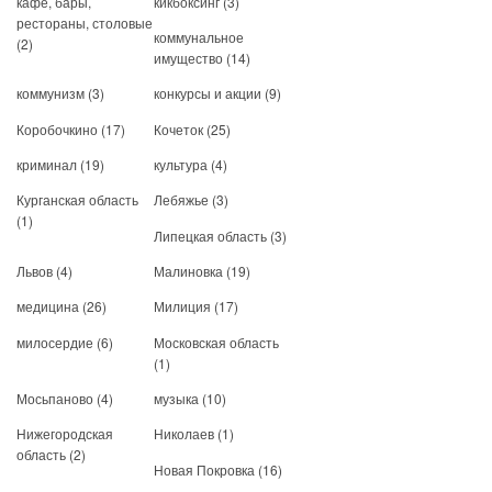
кафе, бары,
кикбоксинг
(3)
рестораны, столовые
коммунальное
(2)
имущество
(14)
коммунизм
(3)
конкурсы и акции
(9)
Коробочкино
(17)
Кочеток
(25)
криминал
(19)
культура
(4)
Курганская область
Лебяжье
(3)
(1)
Липецкая область
(3)
Львов
(4)
Малиновка
(19)
медицина
(26)
Милиция
(17)
милосердие
(6)
Московская область
(1)
Мосьпаново
(4)
музыка
(10)
Нижегородская
Николаев
(1)
область
(2)
Новая Покровка
(16)