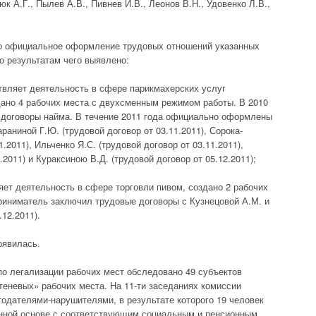
к А.Г., Пылев А.В., Пивнев И.В., Леонов В.Н., Удовенко Л.В.,
о официальное оформление трудовых отношений указанных
о результатам чего выявлено:
вляет деятельность в сфере парикмахерских услуг
дано 4 рабочих места с двухсменным режимом работы. В 2010
 договоры найма. В течение 2011 года официально оформлены
раниной Г.Ю. (трудовой договор от 03.11.2011), Сорока-
.2011), Ильченко Я.С. (трудовой договор от 03.11.2011),
.2011) и Кураксиною В.Д. (трудовой договор от 05.12.2011);
т деятельность в сфере торговли пивом, создано 2 рабочих
приниматель заключил трудовые договоры с Кузнецовой А.М. и
12.2011).
оявилась.
по легализации рабочих мест обследовано 49 субъектов
«теневых» рабочих места. На 11-ти заседаниях комиссии
тодателями-нарушителями, в результате которого 19 человек
янной основе с соответствующим социальным и пенсионным