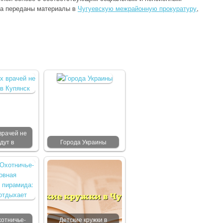
да переданы материалы в
Чугуевскую межрайонную прокуратуру
,
врачей не
дут в
Города Украины
отничье-
Детские кружки в