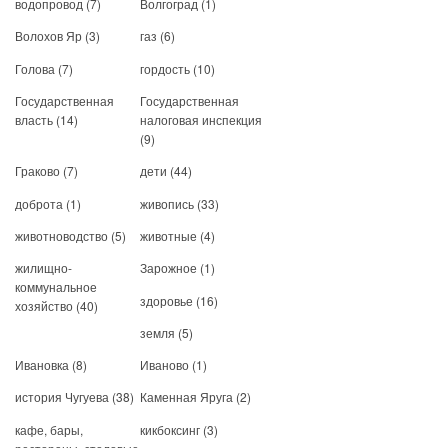
водопровод
(7)
Волгоград
(1)
Волохов Яр
(3)
газ
(6)
Голова
(7)
гордость
(10)
Государственная
Государственная
власть
(14)
налоговая инспекция
(9)
Граково
(7)
дети
(44)
доброта
(1)
живопись
(33)
животноводство
(5)
животные
(4)
жилищно-
Зарожное
(1)
коммунальное
здоровье
(16)
хозяйство
(40)
земля
(5)
Ивановка
(8)
Иваново
(1)
история Чугуева
(38)
Каменная Яруга
(2)
кафе, бары,
кикбоксинг
(3)