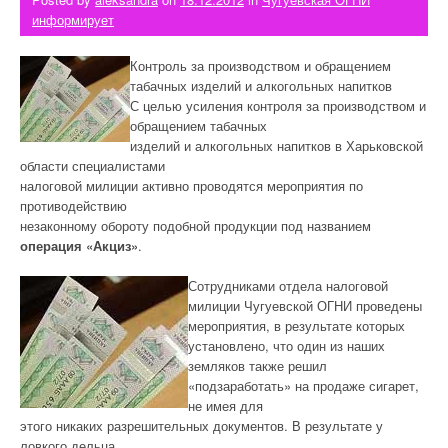
информирует
Контроль за производством и обращением
табачных изделий и алкогольных напитков
С целью усиления контроля за производством и
обращением табачных
изделий и алкогольных напитков в Харьковской
области специалистами
налоговой милиции активно проводятся мероприятия по
противодействию
незаконному обороту подобной продукции под названием
операция «Акциз»
.
Сотрудниками отдела налоговой
милиции Чугуевской ОГНИ проведены
мероприятия, в результате которых
установлено, что один из наших
земляков также решил
«подзаработать» на продаже сигарет,
не имея для
этого никаких разрешительных документов. В результате у
ловкого дельца