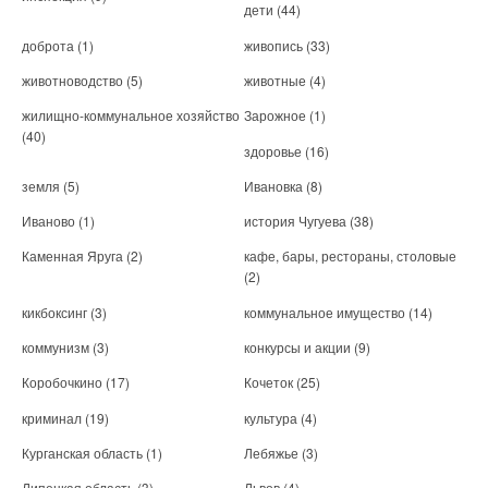
дети
(44)
доброта
(1)
живопись
(33)
животноводство
(5)
животные
(4)
жилищно-коммунальное хозяйство
Зарожное
(1)
(40)
здоровье
(16)
земля
(5)
Ивановка
(8)
Иваново
(1)
история Чугуева
(38)
Каменная Яруга
(2)
кафе, бары, рестораны, столовые
(2)
кикбоксинг
(3)
коммунальное имущество
(14)
коммунизм
(3)
конкурсы и акции
(9)
Коробочкино
(17)
Кочеток
(25)
криминал
(19)
культура
(4)
Курганская область
(1)
Лебяжье
(3)
Липецкая область
(3)
Львов
(4)