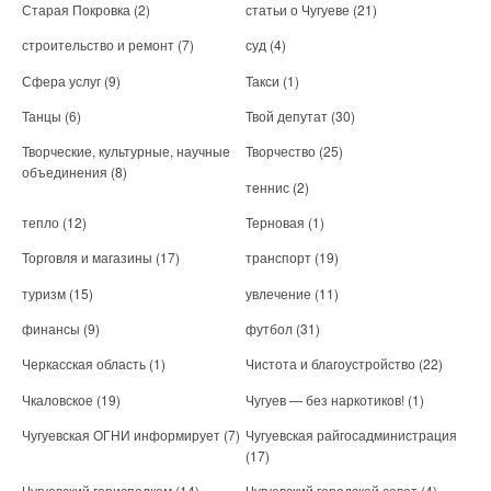
Старая Покровка
(2)
статьи о Чугуеве
(21)
строительство и ремонт
(7)
суд
(4)
Сфера услуг
(9)
Такси
(1)
Танцы
(6)
Твой депутат
(30)
Творческие, культурные, научные
Творчество
(25)
объединения
(8)
теннис
(2)
тепло
(12)
Терновая
(1)
Торговля и магазины
(17)
транспорт
(19)
туризм
(15)
увлечение
(11)
финансы
(9)
футбол
(31)
Черкасская область
(1)
Чистота и благоустройство
(22)
Чкаловское
(19)
Чугуев — без наркотиков!
(1)
Чугуевская ОГНИ информирует
(7)
Чугуевская райгосадминистрация
(17)
Чугуевский горисполком
(14)
Чугуевский городской совет
(4)