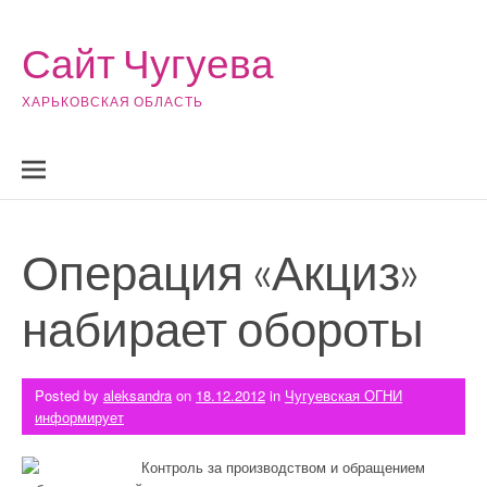
Skip to content
Сайт Чугуева
ХАРЬКОВСКАЯ ОБЛАСТЬ
Операция «Акциз»
набирает обороты
Posted by
aleksandra
on
18.12.2012
in
Чугуевская ОГНИ
информирует
Контроль за производством и обращением