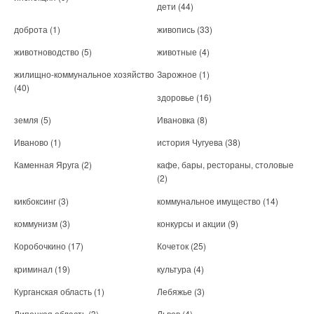
дети
(44)
доброта
(1)
живопись
(33)
животноводство
(5)
животные
(4)
жилищно-коммунальное хозяйство
Зарожное
(1)
(40)
здоровье
(16)
земля
(5)
Ивановка
(8)
Иваново
(1)
история Чугуева
(38)
Каменная Яруга
(2)
кафе, бары, рестораны, столовые
(2)
кикбоксинг
(3)
коммунальное имущество
(14)
коммунизм
(3)
конкурсы и акции
(9)
Коробочкино
(17)
Кочеток
(25)
криминал
(19)
культура
(4)
Курганская область
(1)
Лебяжье
(3)
Липецкая область
(3)
Львов
(4)