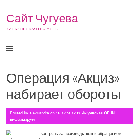
Skip to content
Сайт Чугуева
ХАРЬКОВСКАЯ ОБЛАСТЬ
Операция «Акциз»
набирает обороты
Posted by
aleksandra
on
18.12.2012
in
Чугуевская ОГНИ
информирует
Контроль за производством и обращением