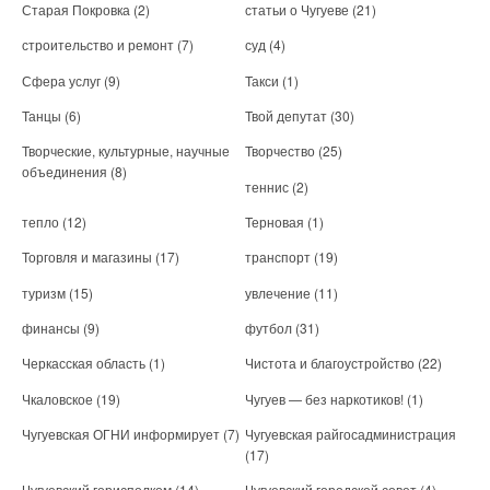
Старая Покровка
(2)
статьи о Чугуеве
(21)
строительство и ремонт
(7)
суд
(4)
Сфера услуг
(9)
Такси
(1)
Танцы
(6)
Твой депутат
(30)
Творческие, культурные, научные
Творчество
(25)
объединения
(8)
теннис
(2)
тепло
(12)
Терновая
(1)
Торговля и магазины
(17)
транспорт
(19)
туризм
(15)
увлечение
(11)
финансы
(9)
футбол
(31)
Черкасская область
(1)
Чистота и благоустройство
(22)
Чкаловское
(19)
Чугуев — без наркотиков!
(1)
Чугуевская ОГНИ информирует
(7)
Чугуевская райгосадминистрация
(17)
Чугуевский горисполком
(14)
Чугуевский городской совет
(4)