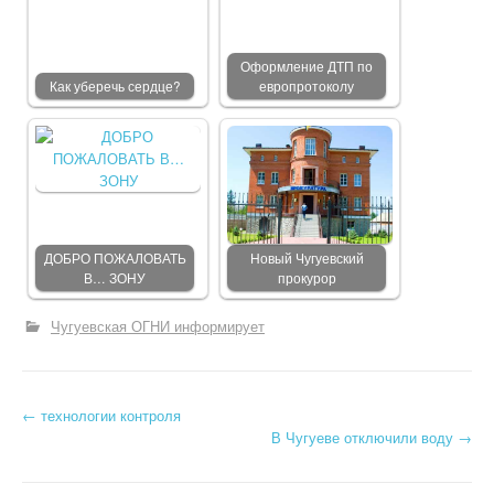
Оформление ДТП по
Как уберечь сердце?
европротоколу
ДОБРО ПОЖАЛОВАТЬ
Новый Чугуевский
В… ЗОНУ
прокурор
Чугуевская ОГНИ информирует
←
технологии контроля
Post navigation
В Чугуеве отключили воду
→