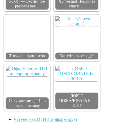
УООР — Охотничье-
Чугуевцы! Помогите
рыболовная…
спасти…
Тысяча и один вагон
Как уберечь сердце?
ДОБРО
Оформление ДТП по
ПОЖАЛОВАТЬ В…
европротоколу
ЗОНУ
Чугуевская ОГНИ информирует