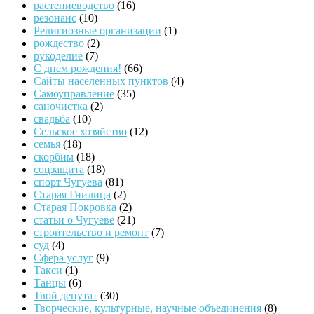
растениеводство
(16)
резонанс
(10)
Религиозные организации
(1)
рождество
(2)
рукоделие
(7)
С днем рождения!
(66)
Сайты населенных пунктов
(4)
Самоуправление
(35)
саночистка
(2)
свадьба
(10)
Сельское хозяйство
(12)
семья
(18)
скорбим
(18)
соцзащита
(18)
спорт Чугуева
(81)
Старая Гнилица
(2)
Старая Покровка
(2)
статьи о Чугуеве
(21)
строительство и ремонт
(7)
суд
(4)
Сфера услуг
(9)
Такси
(1)
Танцы
(6)
Твой депутат
(30)
Творческие, культурные, научные объединения
(8)