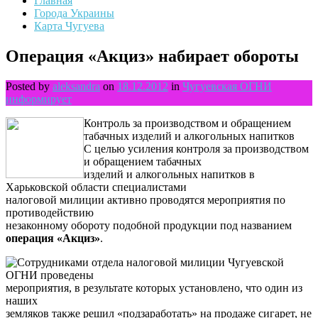
Главная
Города Украины
Карта Чугуева
Операция «Акциз» набирает обороты
Posted by
aleksandra
on
18.12.2012
in
Чугуевская ОГНИ
информирует
Контроль за производством и обращением
табачных изделий и алкогольных напитков
С целью усиления контроля за производством
и обращением табачных
изделий и алкогольных напитков в
Харьковской области специалистами
налоговой милиции активно проводятся мероприятия по
противодействию
незаконному обороту подобной продукции под названием
операция «Акциз»
.
Сотрудниками отдела налоговой милиции Чугуевской
ОГНИ проведены
мероприятия, в результате которых установлено, что один из
наших
земляков также решил «подзаработать» на продаже сигарет, не