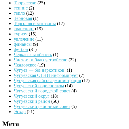
Творчество
(25)
теннис
(2)
тепло
(12)
Терновая
(1)
Торговля и магазины
(17)
транспорт
(19)
туризм
(15)
увлечение
(11)
финансы
(9)
футбол
(31)
Черкасская область
(1)
Чистота и благоустройство
(22)
Чкаловское
(19)
Чугуев — без наркотиков!
(1)
Чугуевская ОГНИ информирует
(7)
Чугуевская райгосадминистрация
(17)
Чугуевский горисполком
(14)
Чугуевский городской совет
(4)
Чугуевский округ
(18)
Чугуевский район
(56)
Чугуевский районный совет
(5)
Эсхар
(21)
Мета