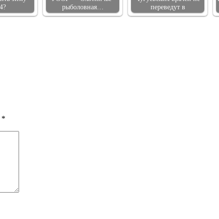
4?
рыболовная…
переведут в
ы
*