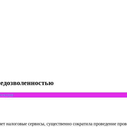
вседозволенностью
спекция
яет налоговые сервисы, существенно сократила проведение про