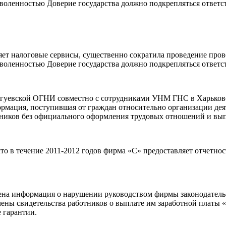
озволенностью Доверие государства должно подкрепляться ответ
яет налоговые сервисы, существенно сократила проведение про
озволенностью Доверие государства должно подкрепляться ответ
угуевской ОГНИ совместно с сотрудниками УНМ ГНС в Харьковс
ормация, поступившая от граждан относительно организации де
тников без официального оформления трудовых отношений и вып
 в течение 2011-2012 годов фирма «С» предоставляет отчетност
на информация о нарушении руководством фирмы законодательст
ны свидетельства работников о выплате им заработной платы «в
 гарантии.