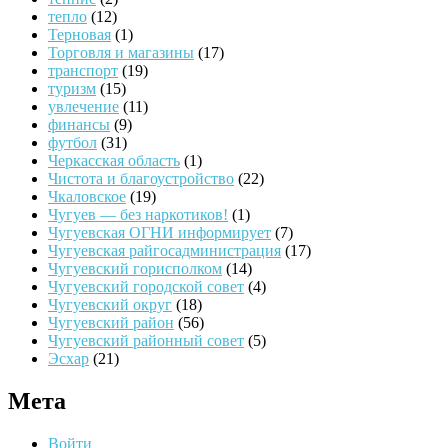
тепло
(12)
Терновая
(1)
Торговля и магазины
(17)
транспорт
(19)
туризм
(15)
увлечение
(11)
финансы
(9)
футбол
(31)
Черкасская область
(1)
Чистота и благоустройство
(22)
Чкаловское
(19)
Чугуев — без наркотиков!
(1)
Чугуевская ОГНИ информирует
(7)
Чугуевская райгосадминистрация
(17)
Чугуевский горисполком
(14)
Чугуевский городской совет
(4)
Чугуевский округ
(18)
Чугуевский район
(56)
Чугуевский районный совет
(5)
Эсхар
(21)
Мета
Войти