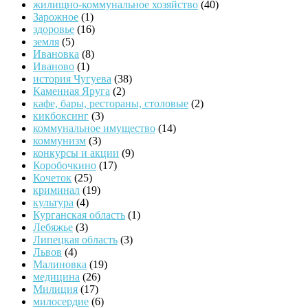
жилищно-коммунальное хозяйство
(40)
Зарожное
(1)
здоровье
(16)
земля
(5)
Ивановка
(8)
Иваново
(1)
история Чугуева
(38)
Каменная Яруга
(2)
кафе, бары, рестораны, столовые
(2)
кикбоксинг
(3)
коммунальное имущество
(14)
коммунизм
(3)
конкурсы и акции
(9)
Коробочкино
(17)
Кочеток
(25)
криминал
(19)
культура
(4)
Курганская область
(1)
Лебяжье
(3)
Липецкая область
(3)
Львов
(4)
Малиновка
(19)
медицина
(26)
Милиция
(17)
милосердие
(6)