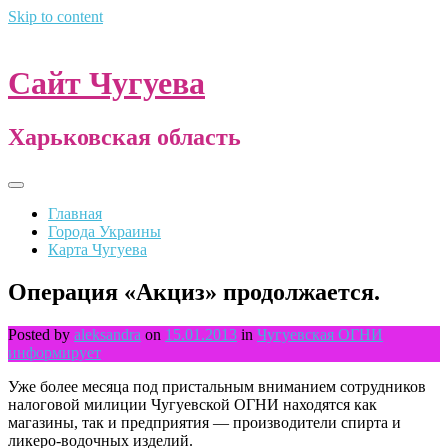
Skip to content
Сайт Чугуева
Харьковская область
Главная
Города Украины
Карта Чугуева
Операция «Акциз» продолжается.
Posted by
aleksandra
on
15.01.2013
in
Чугуевская ОГНИ
информирует
Уже более месяца под пристальным вниманием сотрудников
налоговой милиции Чугуевской ОГНИ находятся как
магазины, так и предприятия — производители спирта и
ликеро-водочных изделий.