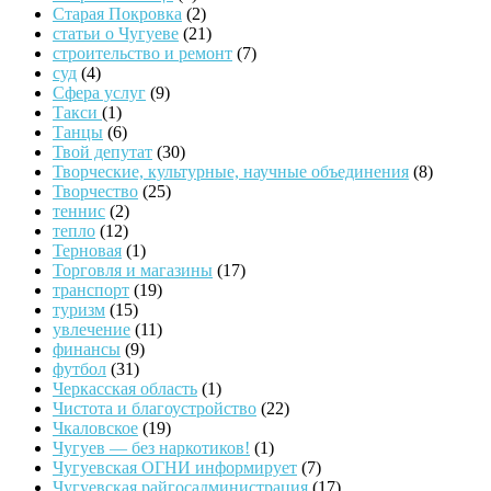
Старая Покровка
(2)
статьи о Чугуеве
(21)
строительство и ремонт
(7)
суд
(4)
Сфера услуг
(9)
Такси
(1)
Танцы
(6)
Твой депутат
(30)
Творческие, культурные, научные объединения
(8)
Творчество
(25)
теннис
(2)
тепло
(12)
Терновая
(1)
Торговля и магазины
(17)
транспорт
(19)
туризм
(15)
увлечение
(11)
финансы
(9)
футбол
(31)
Черкасская область
(1)
Чистота и благоустройство
(22)
Чкаловское
(19)
Чугуев — без наркотиков!
(1)
Чугуевская ОГНИ информирует
(7)
Чугуевская райгосадминистрация
(17)