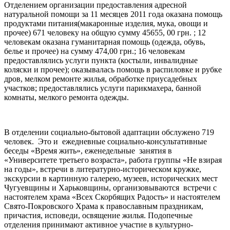
Отделением организации предоставления адресной
натуральной помощи за 11 месяцев 2011 года оказана помощь
продуктами питания(макаронные изделия, мука, овощи и
прочее) 671 человеку на общую сумму 45655, 00 грн. ; 12
человекам оказана гуманитарная помощь (одежда, обувь,
белье и прочее) на сумму 474,00 грн.; 16 человекам
предоставлялись услуги пункта (костыли, инвалидные
коляски и прочее); оказывалась помощь в распиловке и рубке
дров, мелком ремонте жилья, обработке приусадебных
участков; предоставлялись услуги парикмахера, банной
комнаты, мелкого ремонта одежды.
В отделении социально-бытовой адаптации обслужено 719
человек. Это и ежедневные социально-консультативные
беседы «Время жить», еженедельные занятия в
«Университете третьего возраста», работа группы «Не взирая
на годы», встречи в литературно-историческом кружке,
экскурсии в картинную галерею, музеев, исторических мест
Чугуевщины и Харьковщины, организовываются встречи с
настоятелем храма «Всех Скорбящих Радость» и настоятелем
Свято-Покровского Храма к православным праздникам,
причастия, исповеди, освящение жилья. Подопечные
отделения принимают активное участие в культурно-