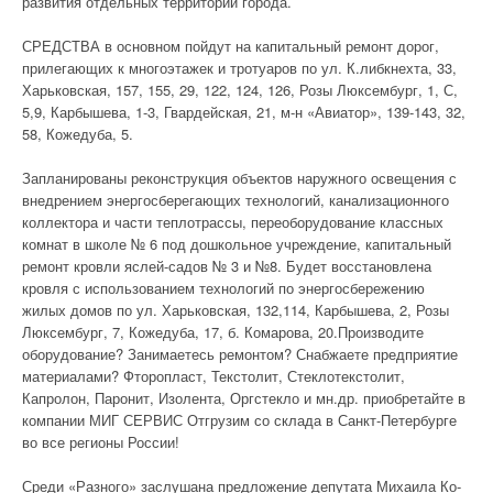
развития отдельных территорий города.
СРЕДСТВА в основном пойдут на капитальный ремонт дорог,
прилегающих к многоэтажек и тротуаров по ул. К.либкнехта, 33,
Харьковская, 157, 155, 29, 122, 124, 126, Розы Люксембург, 1, С,
5,9, Карбышева, 1-3, Гвардейская, 21, м-н «Авиатор», 139-143, 32,
58, Кожедуба, 5.
Запланированы реконструкция объектов наружного освещения с
внедрением энергосберегающих технологий, канализационного
коллектора и части теплотрассы, переоборудование классных
комнат в школе № 6 под дошкольное учреждение, капитальный
ремонт кровли яслей-садов № 3 и №8. Будет восстановлена
кровля с использованием технологий по энергосбережению
жилых домов по ул. Харьковская, 132,114, Карбышева, 2, Розы
Люксембург, 7, Кожедуба, 17, б. Комарова, 20.Производите
оборудование? Занимаетесь ремонтом? Снабжаете предприятие
материалами? Фторопласт, Текстолит, Стеклотекстолит,
Капролон, Паронит, Изолента, Оргстекло и мн.др. приобретайте в
компании МИГ СЕРВИС Отгрузим со склада в Санкт-Петербурге
во все регионы России!
Среди «Разного» заслушана предложение депутата Михаила Ко-