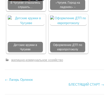
В Чугуеве отказались
«Чугуев. Город на
слушать…
ладонях» –
Детские кружки в
Оформление ДТП по
Чугуеве
европротоколу
жилищно-коммунальное хозяйство
←
Лагерь Орленок
Post navigation
БЛЕСТЯЩИЙ СТАРТ
→