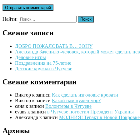
Найти:
Свежие записи
ДОБРО ПОЖАЛОВАТЬ В… ЗОНУ
Александр Зачепило -человек, который может сделать н
Деловые игры
Поздравления на 75-летие
Детские кружки в Чугуеве
Свежие комментарии
Виктор
к записи
Как сделать изголовье кровати
Виктор
к записи
Какой нам нужен мэр?
саня
к записи
Волонтеры в Чугуеве
evans
к записи
в Чугуеве погостил Президент Украины
Александр
к записи
МОЛНИЯ! Теракт в Новой Покровке
Архивы