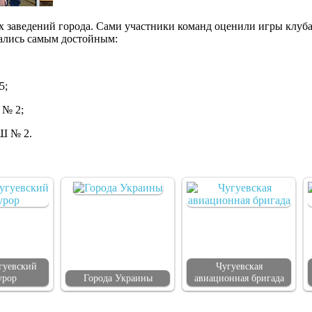
х заведений города. Сами участники команд оценили игры клуба
тались самым достойным:
5;
 № 2;
ОШ № 2.
гуевский
Чугуевская
урор
Города Украины
авиационная бригада