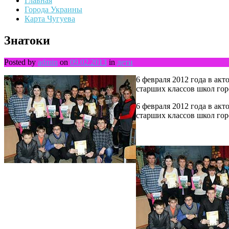
Главная
Города Украины
Карта Чугуева
Знатоки
Posted by
admin
on
09.02.2013
in
дети
6 февраля 2012 года в ак
старших классов школ гор
6 февраля 2012 года в ак
старших классов школ гор