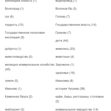
Винницкая область
(1)
водопровод
(7)
Волгоград
(1)
Волохов Яр
(3)
газ
(6)
Голова
(7)
гордость
(10)
Государственная власть
(14)
Государственная налоговая
Граково
(7)
инспекция
(9)
дети
(44)
доброта
(1)
живопись
(33)
животноводство
(5)
животные
(4)
жилищно-коммунальное хозяйство
Зарожное
(1)
(40)
здоровье
(16)
земля
(5)
Ивановка
(8)
Иваново
(1)
история Чугуева
(38)
Каменная Яруга
(2)
кафе, бары, рестораны, столовые
(2)
кикбоксинг
(3)
коммунальное имущество
(14)