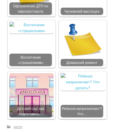
Оформление ДТП по
европротоколу
Чугуевский маслоцех
Воспитание
«страшилками»
Домашний ремонт
Детский сад: как
Ребенок капризничает?
подготовить…
Что…
дети