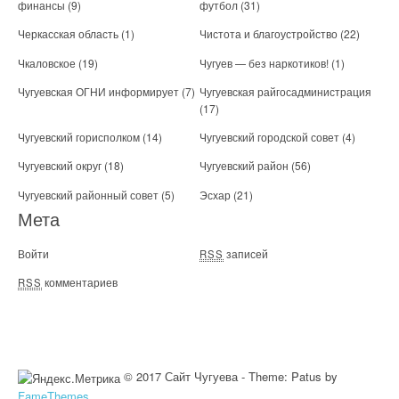
финансы
(9)
футбол
(31)
Черкасская область
(1)
Чистота и благоустройство
(22)
Чкаловское
(19)
Чугуев — без наркотиков!
(1)
Чугуевская ОГНИ информирует
(7)
Чугуевская райгосадминистрация
(17)
Чугуевский горисполком
(14)
Чугуевский городской совет
(4)
Чугуевский округ
(18)
Чугуевский район
(56)
Чугуевский районный совет
(5)
Эсхар
(21)
Мета
Войти
записей
RSS
комментариев
RSS
© 2017 Сайт Чугуева - Theme: Patus by
FameThemes
.