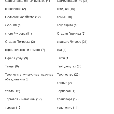
Сайты населенных пунктов
(4)
Самоуправление
(35)
саночистка
(2)
свадьба
(10)
Сельское хозяйство
(12)
семья
(18)
скорбим
(18)
соцзащита
(18)
спорт Чугуева
(81)
Старая Гнилица
(2)
Старая Покровка
(2)
статьи о Чугуеве
(21)
строительство и ремонт
(7)
суд
(4)
Сфера услуг
(9)
Такси
(1)
Танцы
(6)
Твой депутат
(30)
Творческие, культурные, научные
Творчество
(25)
объединения
(8)
теннис
(2)
тепло
(12)
Терновая
(1)
Торговля и магазины
(17)
транспорт
(19)
туризм
(15)
увлечение
(11)