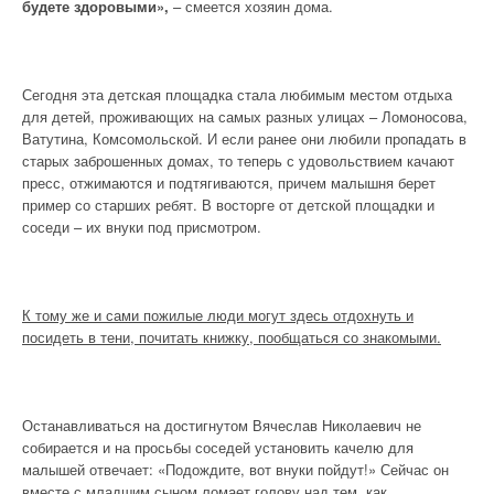
будете здоровыми»,
– смеется хозяин дома.
Сегодня эта детская площадка стала любимым местом отдыха
для детей, проживающих на самых разных улицах – Ломоносова,
Ватутина, Комсомольской. И если ранее они любили пропадать в
старых заброшенных домах, то теперь с удовольствием качают
пресс, отжимаются и подтягиваются, причем малышня берет
пример со старших ребят. В восторге от детской площадки и
соседи – их внуки под присмотром.
К тому же и сами пожилые люди могут здесь отдохнуть и
посидеть в тени, почитать книжку, пообщаться со знакомыми.
Останавливаться на достигнутом Вячеслав Николаевич не
собирается и на просьбы соседей установить качелю для
малышей отвечает: «Подождите, вот внуки пойдут!» Сейчас он
вместе с младшим сыном ломает голову над тем, как