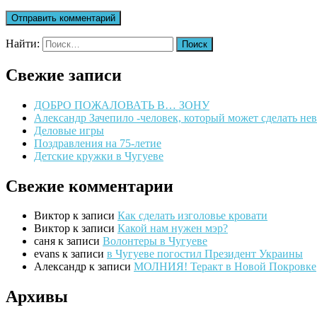
Найти:
Свежие записи
ДОБРО ПОЖАЛОВАТЬ В… ЗОНУ
Александр Зачепило -человек, который может сделать н
Деловые игры
Поздравления на 75-летие
Детские кружки в Чугуеве
Свежие комментарии
Виктор
к записи
Как сделать изголовье кровати
Виктор
к записи
Какой нам нужен мэр?
саня
к записи
Волонтеры в Чугуеве
evans
к записи
в Чугуеве погостил Президент Украины
Александр
к записи
МОЛНИЯ! Теракт в Новой Покровке
Архивы