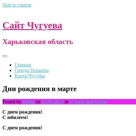
Skip to content
Сайт Чугуева
Харьковская область
Главная
Города Украины
Карта Чугуева
Дни рождения в марте
Posted by
admin
on
23.03.2012
in
С днем рождения!
С днем рождения!
С юбилеем!
С днем рождения!