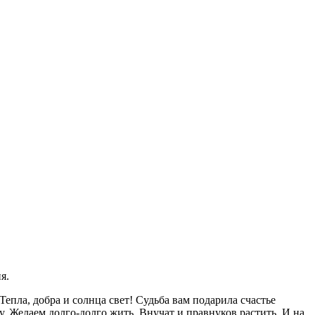
я.
Тепла, добра и солнца свет! Судьба вам подарила счастье
у. Желаем долго-долго жить, Внучат и правнуков растить, И на