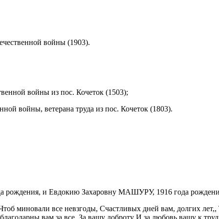
ественной войны (1903).
ной войны из пос. Кочеток (1503);
й войны, ветерана труда из пос. Кочеток (1803).
а рождения, и Евдокию Захаровну МАШУРУ, 1916 года рождени
Чтоб миновали все невзгоды, Счастливых дней вам, долгих лет,, 
 благодарны вам за все, За вашу доброту И за любовь вашу к труд