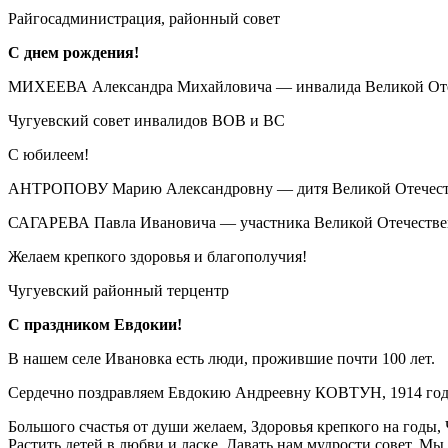
Райгосадминистрация, районный совет
С днем рождения!
МИХЕЕВА Александра Михайловича — инвалида Великой Отеч
Чугуевский совет инвалидов ВОВ и ВС
С юбилеем!
АНТРОПОВУ Марию Александровну — дитя Великой Отечествен
САГАРЕВА Павла Ивановича — участника Великой Отечественно
Желаем крепкого здоровья и благополучия!
Чугуевский районный терцентр
С праздником Евдокии!
В нашем селе Ивановка есть люди, прожившие почти 100 лет.
Сердечно поздравляем Евдокию Андреевну КОВТУН, 1914 год
Большого счастья от души желаем, Здоровья крепкого на годы, 
Растить детей в любви и ласке, Давать нам мудрости совет. Мы