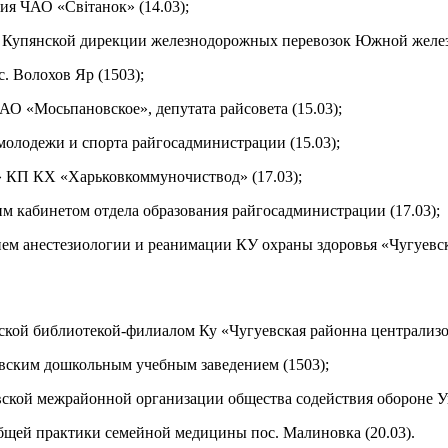
 ЧАО «Світанок» (14.03);
упянской дирекции железнодорожных перевозок Южной железн
Волохов Яр (1503);
 «Мосьпановское», депутата райсовета (15.03);
лодежи и спорта райгосадминистрации (15.03);
КП КХ «Харьковкоммуночиствод» (17.03);
абинетом отдела образования райгосадминистрации (17.03);
анестезиологии и реанимации КУ охраны здоровья «Чугуевска
иблиотекой-филиалом Ку «Чугуевская районна централизован
им дошкольным учебным заведением (1503);
кой межрайонной организации общества содействия обороне Ук
ей практики семейной медицины пос. Малиновка (20.03).