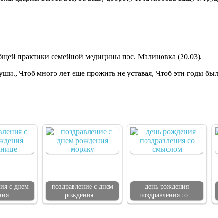
ей практики семейной медицины пос. Малиновка (20.03).
ши., Чтоб много лет еще прожить не уставая, Чтоб эти годы бы
ия с днем
поздравление с днем
день рождения
ния…
рождения…
поздравления со…