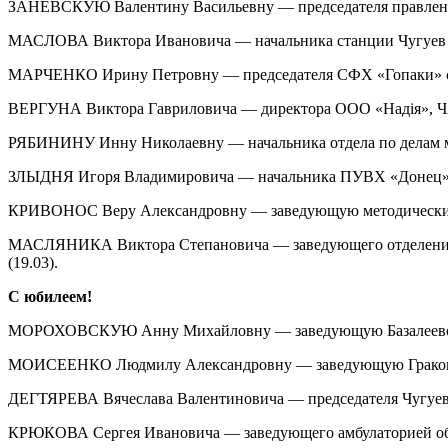
ЗАНЕВСКУЮ Валентину Васильевну — председателя правления
МАСЛОВА Виктора Ивановича — начальника станции Чугуев К
МАРЧЕНКО Ирину Петровну — председателя СФХ «Гопаки» с. 
ВЕРГУНА Виктора Гавриловича — директора ООО «Надія», ЧАО
РЯБИНИНУ Инну Николаевну — начальника отдела по делам мо
ЗЛЫДНЯ Игоря Владимировича — начальника ПУВХ «Донец» 
КРИВОНОС Веру Александровну — заведующую методическим к
МАСЛЯНИКА Виктора Степановича — заведующего отделением 
(19.03).
С юбилеем!
МОРОХОВСКУЮ Анну Михайловну — заведующую Базалеевской б
МОИСЕЕНКО Людмилу Александровну — заведующую Граковск
ДЕГТЯРЕВА Вячеслава Валентиновича — председателя Чугуевс
КРЮКОВА Сергея Ивановича — заведующего амбулаторией общ