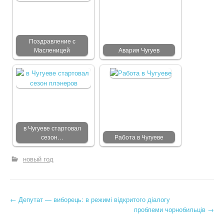
Поздравление с
Масленицей
Авария Чугуев
в Чугуеве стартовал
сезон…
Работа в Чугуеве
новый год
←
Депутат — виборець: в режимі відкритого діалогу
Post navigation
проблеми чорнобильців
→