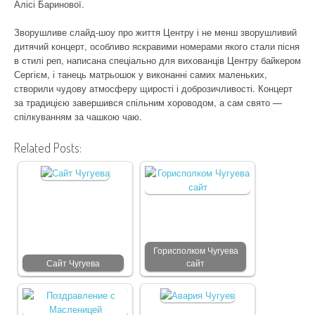
Алісі Баринової.
Зворушливе слайд-шоу про життя Центру і не менш зворушливий
дитячий концерт, особливо яскравими номерами якого стали пісня
в стилі реп, написана спеціально для вихованців Центру байкером
Сергієм, і танець матрьошок у виконанні самих маленьких,
створили чудову атмосферу щирості і доброзичливості. Концерт
за традицією завершився спільним хороводом, а сам свято —
спілкуванням за чашкою чаю.
Related Posts:
Горисполком Чугуева
Сайт Чугуева
сайт