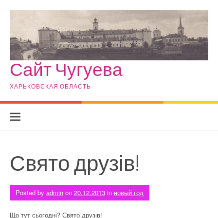
Skip to content
Сайт Чугуева
ХАРЬКОВСКАЯ ОБЛАСТЬ
Свято друзів!
Posted by
admin
on
20.12.2013
in
новый год
Що тут сьогодні? Свято друзів!