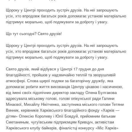
Щороку у Центрі проходить зустріч друзів. На неї запрошують
усіх, хто впродовж багатьох років допомагає установі матеріально
підтримує морально, щоб подякувати за доброту і увагу.
Що тут сьогодні? Свято друзів!
Щороку у Центрі проходить зустріч друзів. На неї запрошують
усіх, хто впродовж багатьох років допомагає установі матеріально
підтримує морально, щоб подякувати за доброту і увагу.
Свято друзів, який відбувся у Центрі 17 грудня до дня
благодійності, пройшов у надзвичайно теплій та зворушливій
атмосфері. Слова щирої подяки за багаторічну дружбу, яка
допомагає робити життя вихованців Центру цікавою і насиченою,
від імені своїх підопічних директор закладу Олена Булгакова
адресувала міському голові, голові опікунської ради Галини
Мінаєвої, Михайлу Нікітченко, заступника міського голови Тетяни
Винник, керівників Харківського благодійного фонду «Харків —
дітям» Олексію Королеву і Юлії Бовдуй, прийомним батькам
Сметаниным, чугуївським підприємцям Кривцун, активістам
Харківського клубу байкерів, фіналістці конкурсу «Міс Харків»