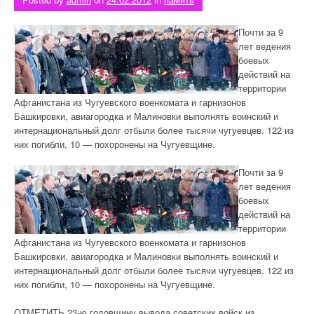
Почти за 9
лет ведения
боевых
действий на
территории
Афганистана из Чугуевского военкомата и гарнизонов
Башкировки, авиагородка и Малиновки выполнять воинский и
интернациональный долг отбыли более тысячи чугуевцев. 122 из
них погибли, 10 — похоронены на Чугуевщине.
Почти за 9
лет ведения
боевых
действий на
территории
Афганистана из Чугуевского военкомата и гарнизонов
Башкировки, авиагородка и Малиновки выполнять воинский и
интернациональный долг отбыли более тысячи чугуевцев. 122 из
них погибли, 10 — похоронены на Чугуевщине.
ОТМЕТИТЬ 23-ю годовщину вывода советских войск из