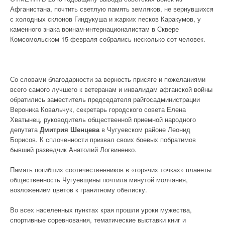
Афганистана, почтить светлую память земляков, не вернувшихся
с холодных склонов Гиндукуша и жарких песков Каракумов, у
каменного знака воинам-интернационалистам в Сквере
Комсомольском 15 февраля собрались несколько сот человек.
Со словами благодарности за верность присяге и пожеланиями
всего самого лучшего к ветеранам и инвалидам афганской войны
обратились заместитель председателя райгосадминистрации
Вероника Ковальчук, секретарь городского совета Елена
Хватынец, руководитель общественной приемной народного
депутата
Дмитрия Шенцева
в Чугуевском районе Леонид
Борисов. К сплоченности призвал своих боевых побратимов
бывший разведчик Анатолий Логвиненко.
Память погибших соотечественников в «горячих точках» планеты
общественность Чугуевщины почтила минутой молчания,
возложением цветов к гранитному обелиску.
Во всех населенных пунктах края прошли уроки мужества,
спортивные соревнования, тематические выставки книг и