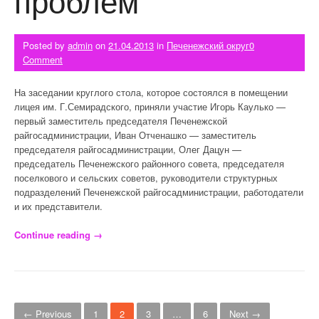
проблем
Posted by
admin
on
21.04.2013
in
Печенежский округ
0
Comment
На заседании круглого стола, которое состоялся в помещении
лицея им. Г.Семирадского, приняли участие Игорь Каулько —
первый заместитель председателя Печенежской
райгосадминистрации, Иван Отченашко — заместитель
председателя райгосадминистрации, Олег Дацун —
председатель Печенежского районного совета, председателя
поселкового и сельских советов, руководители структурных
подразделений Печенежской райгосадминистрации, работодатели
и их представители.
Continue reading
«Пути решения социальных проблем»
→
Posts navigation
← Previous
1
2
3
…
6
Next →