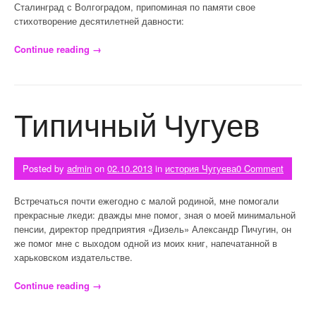
Сталинград с Волгоградом, припоминая по памяти свое
стихотворение десятилетней давности:
Continue reading
«Сайт Чугуева»
→
Типичный Чугуев
Posted by
admin
on
02.10.2013
in
история Чугуева
0 Comment
Встречаться почти ежегодно с малой родиной, мне помогали
прекрасные лкеди: дважды мне помог, зная о моей минимальной
пенсии, директор предприятия «Дизель» Александр Пичугин, он
же помог мне с выходом одной из моих книг, напечатанной в
харьковском издательстве.
Continue reading
«Типичный Чугуев»
→