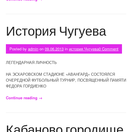
История Чугуева
Posted by
admin
on
09.06.2013
in
история Чугуева
0 Comment
ЛЕГЕНДАРНАЯ ЛИЧНОСТЬ
НА ЭСХАРОВСКОМ СТАДИОНЕ «АВАНГАРД» СОСТОЯЛСЯ
ОЧЕРЕДНОЙ ФУТБОЛЬНЫЙ ТУРНИР, ПОСВЯЩЕННЫЙ ПАМЯТИ
ФЕДОРА ГОРДИЕНКО
Continue reading
«История Чугуева»
→
Кабаново городище