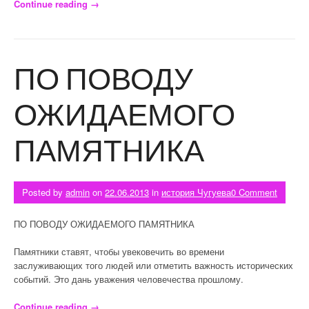
Continue reading
«РАСТЕТ ЭКОНОМИКА — УЛУЧШАЕТСЯ ЖИЗНЬ»
→
ПО ПОВОДУ
ОЖИДАЕМОГО
ПАМЯТНИКА
Posted by
admin
on
22.06.2013
in
история Чугуева
0 Comment
ПО ПОВОДУ ОЖИДАЕМОГО ПАМЯТНИКА
Памятники ставят, чтобы увековечить во времени
заслуживающих того людей или отметить важность исторических
событий. Это дань уважения человечества прошлому.
Continue reading
«ПО ПОВОДУ ОЖИДАЕМОГО ПАМЯТНИКА»
→