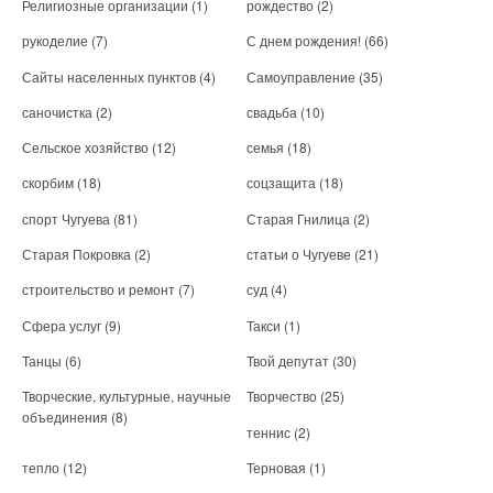
Религиозные организации
(1)
рождество
(2)
рукоделие
(7)
С днем рождения!
(66)
Сайты населенных пунктов
(4)
Самоуправление
(35)
саночистка
(2)
свадьба
(10)
Сельское хозяйство
(12)
семья
(18)
скорбим
(18)
соцзащита
(18)
спорт Чугуева
(81)
Старая Гнилица
(2)
Старая Покровка
(2)
статьи о Чугуеве
(21)
строительство и ремонт
(7)
суд
(4)
Сфера услуг
(9)
Такси
(1)
Танцы
(6)
Твой депутат
(30)
Творческие, культурные, научные
Творчество
(25)
объединения
(8)
теннис
(2)
тепло
(12)
Терновая
(1)