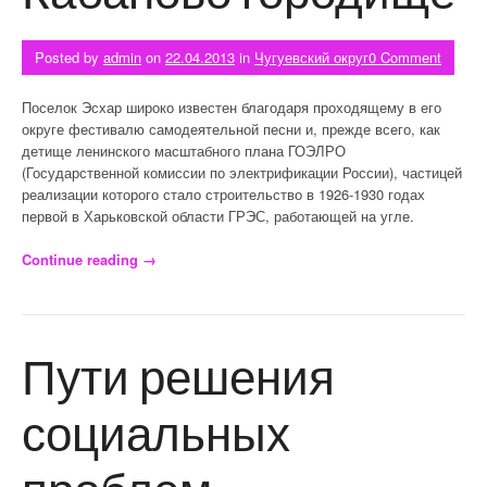
Posted by
admin
on
22.04.2013
in
Чугуевский округ
0 Comment
Поселок Эсхар широко известен благодаря проходящему в его
округе фестивалю самодеятельной песни и, прежде всего, как
детище ленинского масштабного плана ГОЭЛРО
(Государственной комиссии по электрификации России), частицей
реализации которого стало строительство в 1926-1930 годах
первой в Харьковской области ГРЭС, работающей на угле.
Continue reading
«Кабаново городище»
→
Пути решения
социальных