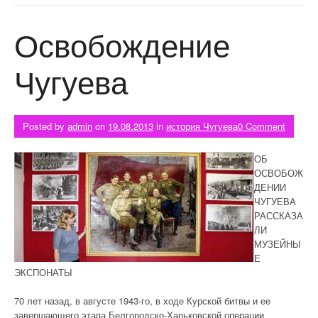
Освобождение
Чугуева
Posted by
admin
on
19.08.2013
in
история Чугуева
0 Comment
ОБ
ОСВОБОЖ
ДЕНИИ
ЧУГУЕВА
РАССКАЗА
ЛИ
МУЗЕЙНЫ
Е
ЭКСПОНАТЫ
70 лет назад, в августе 1943-го, в ходе Курской битвы и ее
завершающего этапа Белгородско-Харьковской операции