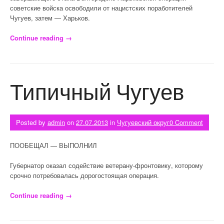
советские войска освободили от нацистских поработителей
Чугуев, затем — Харьков.
Continue reading
«Освобождение Чугуева»
→
Типичный Чугуев
Posted by
admin
on
27.07.2013
in
Чугуевский округ
0 Comment
ПООБЕЩАЛ — ВЫПОЛНИЛ
Губернатор оказал содействие ветерану-фронтовику, которому
срочно потребовалась дорогостоящая операция.
Continue reading
«Типичный Чугуев»
→