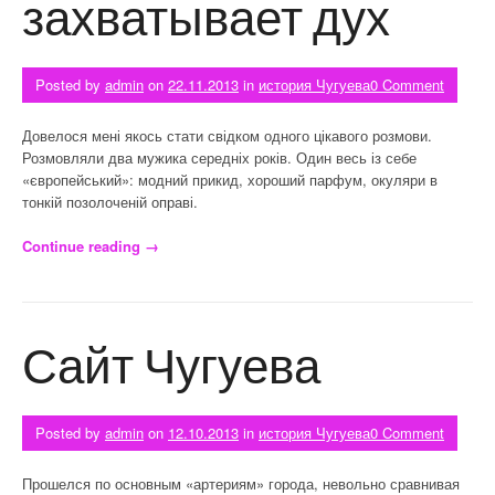
захватывает дух
Posted by
admin
on
22.11.2013
in
история Чугуева
0 Comment
Довелося мені якось стати свідком одного цікавого розмови.
Розмовляли два мужика середніх років. Один весь із себе
«європейський»: модний прикид, хороший парфум, окуляри в
тонкій позолоченій оправі.
Continue reading
«История Чугуева — захватывает дух»
→
Сайт Чугуева
Posted by
admin
on
12.10.2013
in
история Чугуева
0 Comment
Прошелся по основным «артериям» города, невольно сравнивая