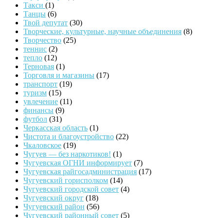
Такси
(1)
Танцы
(6)
Твой депутат
(30)
Творческие, культурные, научные объединения
(8)
Творчество
(25)
теннис
(2)
тепло
(12)
Терновая
(1)
Торговля и магазины
(17)
транспорт
(19)
туризм
(15)
увлечение
(11)
финансы
(9)
футбол
(31)
Черкасская область
(1)
Чистота и благоустройство
(22)
Чкаловское
(19)
Чугуев — без наркотиков!
(1)
Чугуевская ОГНИ информирует
(7)
Чугуевская райгосадминистрация
(17)
Чугуевский горисполком
(14)
Чугуевский городской совет
(4)
Чугуевский округ
(18)
Чугуевский район
(56)
Чугуевский районный совет
(5)