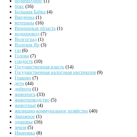
бодибилдинг
(1)
бокс
(16)
Большая Бабка
(4)
Введенка
(1)
ветераны
(16)
Винницкая область
(1)
водопровод
(7)
Волгоград
(1)
Волохов Яр
(3)
газ
(6)
Голова
(7)
гордость
(10)
Государственная власть
(14)
Государственная налоговая инспекция
(9)
Граково
(7)
дети
(44)
доброта
(1)
живопись
(33)
животноводство
(5)
животные
(4)
жилищно-коммунальное хозяйство
(40)
Зарожное
(1)
здоровье
(16)
земля
(5)
Ивановка
(8)