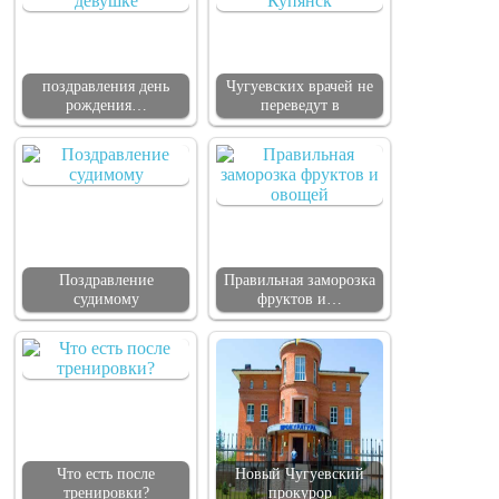
поздравления день
Чугуевских врачей не
рождения…
переведут в
Поздравление
Правильная заморозка
судимому
фруктов и…
Что есть после
Новый Чугуевский
тренировки?
прокурор