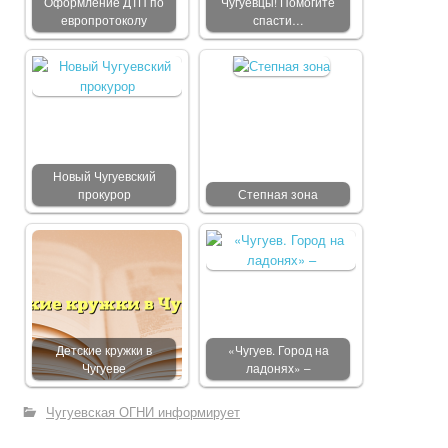
Оформление ДТП по
Чугуевцы! Помогите
европротоколу
спасти…
Новый Чугуевский
прокурор
Степная зона
Детские кружки в
«Чугуев. Город на
Чугуеве
ладонях» –
Чугуевская ОГНИ информирует