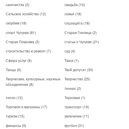
саночистка
(2)
свадьба
(10)
Сельское хозяйство
(12)
семья
(18)
скорбим
(18)
соцзащита
(18)
спорт Чугуева
(81)
Старая Гнилица
(2)
Старая Покровка
(2)
статьи о Чугуеве
(21)
строительство и ремонт
(7)
суд
(4)
Сфера услуг
(9)
Такси
(1)
Танцы
(6)
Твой депутат
(30)
Творческие, культурные, научные
Творчество
(25)
объединения
(8)
теннис
(2)
тепло
(12)
Терновая
(1)
Торговля и магазины
(17)
транспорт
(19)
туризм
(15)
увлечение
(11)
финансы
(9)
футбол
(31)