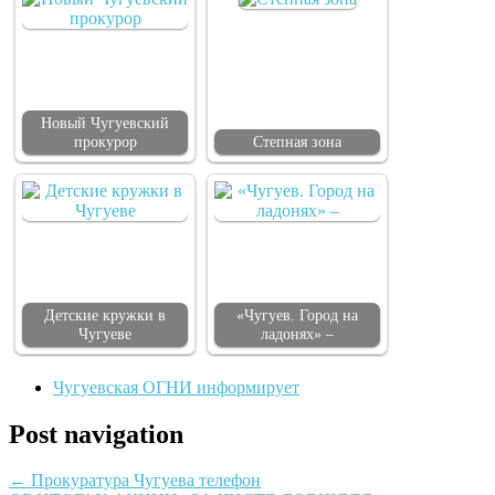
Новый Чугуевский
прокурор
Степная зона
Детские кружки в
«Чугуев. Город на
Чугуеве
ладонях» –
Чугуевская ОГНИ информирует
Post navigation
←
Прокуратура Чугуева телефон