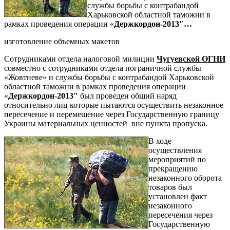
службы борьбы с контрабандой
Харьковской областной таможни в
рамках проведения операции «
Держкордон-2013″…
изготовление объемных макетов
Сотрудниками отдела налоговой милиции
Чугуевской ОГНИ
совместно с сотрудниками отдела пограничной службы
«Жовтневе» и службы борьбы с контрабандой Харьковской
областной таможни в рамках проведения операции
«
Держкордон-2013″
был проведен общий наряд
относительно лиц которые пытаются осуществить незаконное
пересечение и перемещение через Государственную границу
Украины материальных ценностей вне пункта пропуска.
В ходе
осуществления
мероприятий по
прекращению
незаконного оборота
товаров был
установлен факт
незаконного
пересечения через
Государственную