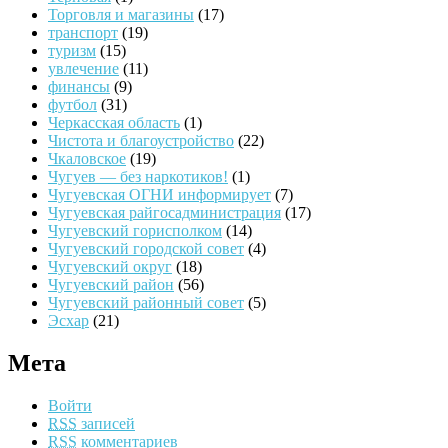
Торговля и магазины
(17)
транспорт
(19)
туризм
(15)
увлечение
(11)
финансы
(9)
футбол
(31)
Черкасская область
(1)
Чистота и благоустройство
(22)
Чкаловское
(19)
Чугуев — без наркотиков!
(1)
Чугуевская ОГНИ информирует
(7)
Чугуевская райгосадминистрация
(17)
Чугуевский горисполком
(14)
Чугуевский городской совет
(4)
Чугуевский округ
(18)
Чугуевский район
(56)
Чугуевский районный совет
(5)
Эсхар
(21)
Мета
Войти
RSS
записей
RSS
комментариев