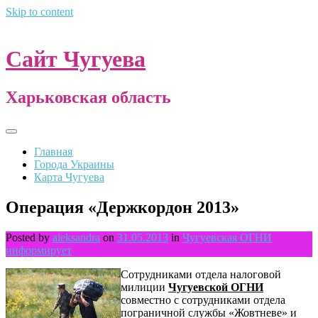
Skip to content
Сайт Чугуева
Харьковская область
Главная
Города Украины
Карта Чугуева
Операция «Держкордон 2013»
Posted by
aleksandra
on
31.05.2013
in
Чугуевская ОГНИ
информирует
Сотрудниками отдела налоговой
милиции
Чугуевской ОГНИ
совместно с сотрудниками отдела
пограничной службы «Жовтневе» и