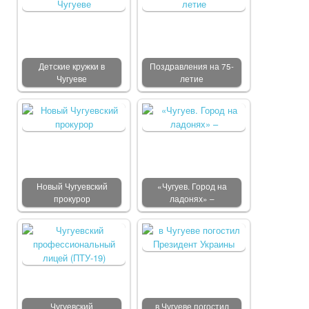
Детские кружки в
Поздравления на 75-
Чугуеве
летие
Новый Чугуевский
«Чугуев. Город на
прокурор
ладонях» –
Чугуевский
в Чугуеве погостил