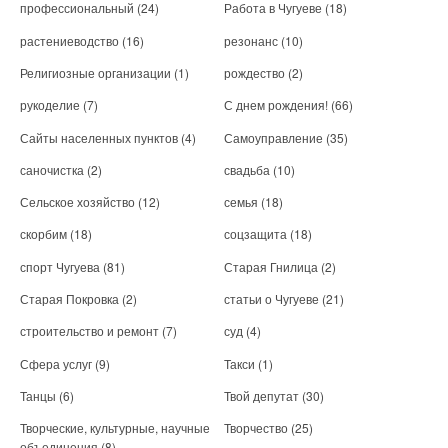
профессиональный
(24)
Работа в Чугуеве
(18)
растениеводство
(16)
резонанс
(10)
Религиозные организации
(1)
рождество
(2)
рукоделие
(7)
С днем рождения!
(66)
Сайты населенных пунктов
(4)
Самоуправление
(35)
саночистка
(2)
свадьба
(10)
Сельское хозяйство
(12)
семья
(18)
скорбим
(18)
соцзащита
(18)
спорт Чугуева
(81)
Старая Гнилица
(2)
Старая Покровка
(2)
статьи о Чугуеве
(21)
строительство и ремонт
(7)
суд
(4)
Сфера услуг
(9)
Такси
(1)
Танцы
(6)
Твой депутат
(30)
Творческие, культурные, научные
Творчество
(25)
объединения
(8)