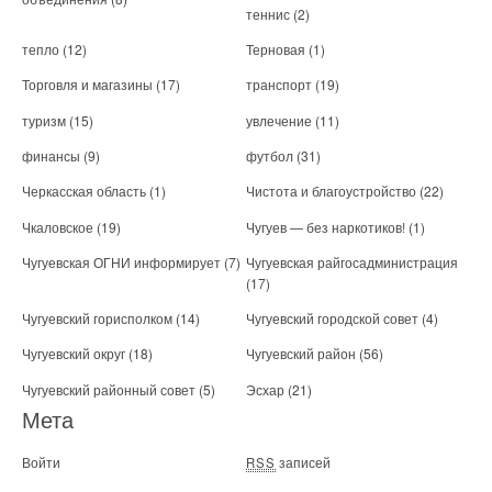
теннис
(2)
тепло
(12)
Терновая
(1)
Торговля и магазины
(17)
транспорт
(19)
туризм
(15)
увлечение
(11)
финансы
(9)
футбол
(31)
Черкасская область
(1)
Чистота и благоустройство
(22)
Чкаловское
(19)
Чугуев — без наркотиков!
(1)
Чугуевская ОГНИ информирует
(7)
Чугуевская райгосадминистрация
(17)
Чугуевский горисполком
(14)
Чугуевский городской совет
(4)
Чугуевский округ
(18)
Чугуевский район
(56)
Чугуевский районный совет
(5)
Эсхар
(21)
Мета
Войти
записей
RSS