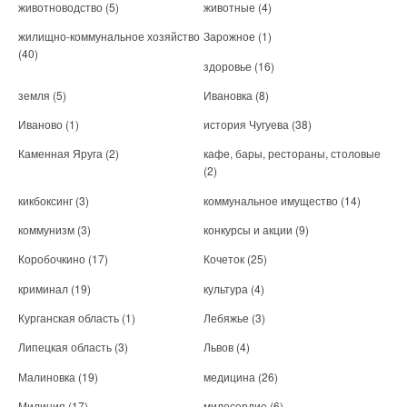
животноводство
(5)
животные
(4)
жилищно-коммунальное хозяйство
Зарожное
(1)
(40)
здоровье
(16)
земля
(5)
Ивановка
(8)
Иваново
(1)
история Чугуева
(38)
Каменная Яруга
(2)
кафе, бары, рестораны, столовые
(2)
кикбоксинг
(3)
коммунальное имущество
(14)
коммунизм
(3)
конкурсы и акции
(9)
Коробочкино
(17)
Кочеток
(25)
криминал
(19)
культура
(4)
Курганская область
(1)
Лебяжье
(3)
Липецкая область
(3)
Львов
(4)
Малиновка
(19)
медицина
(26)
Милиция
(17)
милосердие
(6)