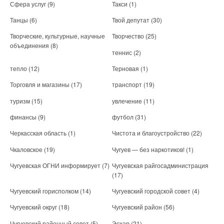
Сфера услуг
(9)
Такси
(1)
Танцы
(6)
Твой депутат
(30)
Творческие, культурные, научные
Творчество
(25)
объединения
(8)
теннис
(2)
тепло
(12)
Терновая
(1)
Торговля и магазины
(17)
транспорт
(19)
туризм
(15)
увлечение
(11)
финансы
(9)
футбол
(31)
Черкасская область
(1)
Чистота и благоустройство
(22)
Чкаловское
(19)
Чугуев — без наркотиков!
(1)
Чугуевская ОГНИ информирует
(7)
Чугуевская райгосадминистрация
(17)
Чугуевский горисполком
(14)
Чугуевский городской совет
(4)
Чугуевский округ
(18)
Чугуевский район
(56)
Чугуевский районный совет
(5)
Эсхар
(21)